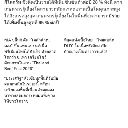
กิโลกรัม
ซึ่งคิดเป็นรายได้ที่เพิ่มขึ้นขั้นต่ำต่อปี 28 % ทั้งนี้ หาก
เกษตรกรผู้เลี้ยงโคสามารถพัฒนาคุณภาพเนื้อโคคุณภาพสูง
ได้ถึงเกรดสูงสุด เกษตรกรผู้เลี้ยงโคในพื้นที่จะสามารถมี
ราย
ได้เพิ่มขึ้นสูงสุดที่
65 % ต่อปี
NIA ปลื้ม!! ดัน “โคดำลำตะ
ที่สุดแห่งเนื้อไทย!! “ไทยแบล็ค
คอง” ขึ้นแท่นแบรนด์เนื้อ
DLD” โคเนื้อพรีเมียม เปิด
พรีเมียมไทยได้สำเร็จ ทำตลาด
ตัวอย่างเป็นทางการแล้ว!
โตกว่า 8 เท่า เตรียมโชว์
ศักยภาพในงาน “Thailand
Beef Fest 2026”
“ประเสริฐ” สั่งเข้มทุกพื้นที่รับมือ
ฝนตกหนักในระยะนี้ พร้อม
เตรียมลงพื้นที่เขื่อนลำตะคอง
หาทางลดผลกระทบฝนทิ้งช่วง
ให้ชาวโคราช