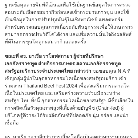
ฐานข้อมูลลายพิมพ์ดีเอ็นเอเพื่อใช้เป็นฐานข้อมูลในการตรวจ
สอบระดับเลือดผสมวากิวก่อนส่งเข้ากระบวนการขุน และใช้
เป็นข้อมูลในการปรับปรุงพันธุ์ในเชิงพาณิชย์ แพลตฟอร์ม
สำหรับตรวจสอบคุณภาพเนื้อระดับพันธุกรรมเพื่อให้เกษตรกร
สามารถตรวจประวัติโคได้ง่าย และเพิ่มความมั่นใจถึงผลลัพธ์
ที่ดีในการขุนโคลูกผสมวากิวแต่ละครั้ง
ขณะที่ ดร. มาเรีย ราโฮฟสกายา ผู้ช่วยที่ปรึกษา
เอกอัครราชทูต ฝ่ายกิจการเกษตร สถานเอกอัครราชทูต
สหรัฐอเมริกาประจำประเทศไทย กล่าวว่า
ขอขอบคุณ NIA ที่
เชิญกลุ่มผู้นำในอุตสาหกรรมโคเนื้อของสหรัฐอเมริกา เข้า
ร่วมงาน Thailand Beef Fest 2024 เพื่อส่งเสริมการตลาดโค
เนื้อในประเทศไทย และเสริมสร้างความร่วมมือระหว่าง
สหรัฐฯ-ไทย ทั้งนี้ อุตสาหกรรมโคเนื้อของสหรัฐฯ มีชื่อเสียงใน
การผลิตเนื้อวัวคุณภาพสูงที่เลี้ยงด้วยธัญพืช (Grain-fed) ผู้
บริโภครู้ดีว่าจะได้รับผลิตภัณฑ์ที่ปลอดภัย นุ่ม อร่อย และน่า
เชื่อถือ
ดร. มาเรีย กล่าวอีกว่า การเลี้ยงโคถือเป็นอุตสาหกรรมเกษตร