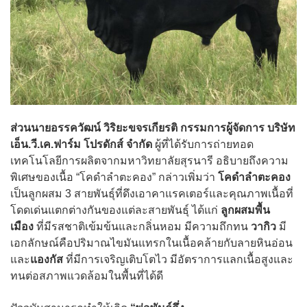
ส่วนนายอรรควัฒน์ วิริยะขจรเกียรติ กรรมการผู้จัดการ บริษัท
เอ็น.วี.เค.ฟาร์ม โปรดักส์ จำกัด
ผู้ที่ได้รับการถ่ายทอด
เทคโนโลยีการผลิตจากมหาวิทยาลัยสุรนารี อธิบายถึงความ
พิเศษของเนื้อ “โคดำลำตะคอง” กล่าวเพิ่มว่า
โคดำลำตะคอง
เป็นลูกผสม 3 สายพันธุ์ที่ดึงเอาคาแรคเตอร์และคุณภาพเนื้อที่
โดดเด่นแตกต่างกันของแต่ละสายพันธุ์ ได้แก่
ลูกผสมพื้น
เมือง
ที่มีรสชาติเข้มข้นและกลิ่นหอม มีความถึกทน
วากิว
มี
เอกลักษณ์คือปริมาณไขมันแทรกในเนื้อคล้ายกับลายหินอ่อน
และ
แองกัส
ที่มีการเจริญเติบโตไว มีอัตราการแลกเนื้อสูงและ
ทนต่อสภาพแวดล้อมในพื้นที่ได้ดี