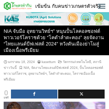
Skip
เข้มข้น กับคนข่าวเกษตรตัวจริง
to
content
พืช
หน้าแรก
NIA จับมือ อุทยานวิทย์ฯ” หนุนปั้นโลคอลซอฟต์
พาวเวอร์โคราชด้วย “โคดำลำตะคอง” ลุยจัดงาน
แวดวงเกษตร
“ไทยแลนด์บีฟเฟสต์ 2024” หวังดันเมืองย่าโมสู่
เมืองเนื้อพรีเมียม
ใคร ทำอะไร ที่ไหน
สถานีข่าววันนี้
มกราคม 18, 2024
kasettum
วัตกรรม/เทคโนโลยี
,
สถานี
ข่าววันนี้
NIA
,
จัดงานไทยแลนด์บีฟเฟสต์ 2024
,
ปั้นโลคอลซอฟต์
พาวเวอร์โคราช
,
อุทยานวิทย์ฯ
,
โคดำลำตะคอง
,
โคราชเมืองเนื้อ
พรีเมียม
0
แชร์