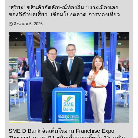
“สุริยะ” ชูสินค้าอัตลักษณ์ท้องถิ่น “เงาะเมืองเลย
ของดีตำบลเสี้ยว” เชื่อมโยงตลาด-การท่องเที่ยว
สิงหาคม 6, 2026
SME D Bank จัดเต็มในงาน Franchise Expo
Thailand ณ บูธ B1 ชูสินเชื่อดอกเบี้ยต่ำ 3% เสริม