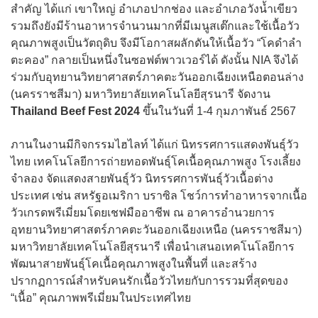
สำคัญ ได้แก่ เขาใหญ่ อำเภอปากช่อง และอำเภอวังน้ำเขียว
รวมถึงยังมีร้านอาหารจำนวนมากที่มีเมนูสเต๊กและใช้เนื้อวัว
คุณภาพสูงเป็นวัตถุดิบ จึงมีโอกาสผลักดันให้เนื้อวัว “โคดำลำ
ตะคอง” กลายเป็นหนึ่งในซอฟต์พาวเวอร์ได้ ดังนั้น NIA จึงได้
ร่วมกับอุทยานวิทยาศาสตร์ภาคตะวันออกเฉียงเหนือตอนล่าง
(นครราชสีมา) มหาวิทยาลัยเทคโนโลยีสุรนารี จัดงาน
Thailand Beef Fest 2024
ขึ้นในวันที่ 1-4 กุมภาพันธ์ 2567
ภานในงานมีกิจกรรมไฮไลท์ ได้แก่ นิทรรศการแสดงพันธุ์วัว
ไทย เทคโนโลยีการถ่ายทอดพันธุ์โคเนื้อคุณภาพสูง โรงเลี้ยง
จำลอง จัดแสดงสายพันธุ์วัว นิทรรศการพันธุ์วัวเนื้อต่าง
ประเทศ เช่น สหรัฐอเมริกา บราซิล โชว์การทำอาหารจากเนื้อ
วัวเกรดพรีเมี่ยมโดยเชฟมืออาชีพ ณ อาคารอำนวยการ
อุทยานวิทยาศาสตร์ภาคตะวันออกเฉียงเหนือ (นครราชสีมา)
มหาวิทยาลัยเทคโนโลยีสุรนารี เพื่อนำเสนอเทคโนโลยีการ
พัฒนาสายพันธุ์โคเนื้อคุณภาพสูงในพื้นที่ และสร้าง
ปรากฏการณ์สำหรับคนรักเนื้อวัวไทยกับการรวมที่สุดของ
“เนื้อ” คุณภาพพรีเมี่ยมในประเทศไทย