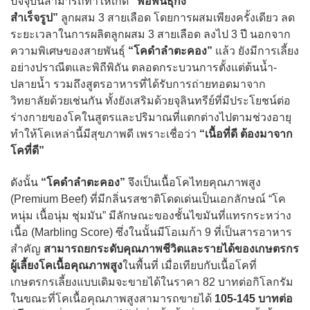
ปัจจุบันสามารถทำให้เกิด
“พ่อพันธุ์กึ่ง
สำเร็จรูป”
ลูกผสม 3 สายเลือด โดยการผสมเพียงครั้งเดียว ลด
ระยะเวลาในการผลิตลูกผสม 3 สายเลือด ลงไป 3 ปี นอกจาก
ความพิเศษของสายพันธุ์
“โคดำลำตะคอง”
แล้ว ยังมีการเลี้ยง
อย่างปราณีตและพิถีพิถัน ตลอดกระบวนการตั้งแต่ต้นน้ำ-
ปลายน้ำ รวมถึงสูตรอาหารที่ได้รับการถ่ายทอดมาจาก
วิทยาลัยด้วยเช่นกัน ทั้งยังเสริมด้วยจุลินทรีย์ที่มีประโยชน์ต่อ
ร่างกายของโคในสูตรและปริมาณที่แตกต่างไปตามช่วงอายุ
ทำให้โคเหล่านี้มีสุขภาพดี เพราะเชื่อว่า
“เนื้อที่ดี ต้องมาจาก
โคที่ดี”
ดังนั้น
“โคดำลำตะคอง”
จึงเป็นเนื้อโคไทยคุณภาพสูง
(Premium Beef) ที่มีกลิ่นรสชาติโดดเด่นเป็นเอกลักษณ์ “โค
หนุ่ม เนื้อนุ่ม ชุ่มมัน” มีลักษณะของชั้นไขมันที่แทรกระหว่าง
เนื้อ (Marbling Score) ซึ่งในนั้นมีโอเมก้า 9 ที่เป็นสารอาหาร
สำคัญ
สามารถยกระดับคุณภาพชีวิตและรายได้ของเกษตรกร
ผู้เลี้ยงโคเนื้อคุณภาพสูง
ในพื้นที่ เมื่อเทียบกับเนื้อโคที่
เกษตรกรเลี้ยงแบบเดิมจะขายได้ในราคา 82 บาทต่อกิโลกรัม
ในขณะที่โคเนื้อคุณภาพสูงสามารถขายได้
105-145 บาทต่อ