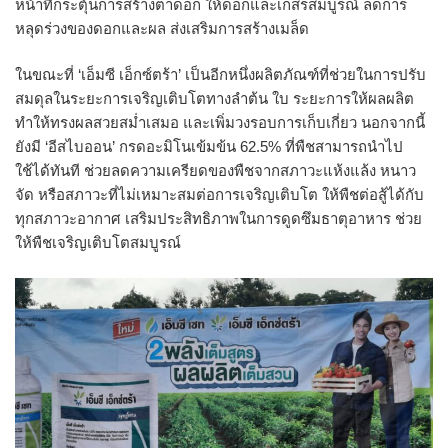
หน้าที่กระตุ้นการสร้างตาดอก ให้ดอกและเกสรสมบูรณ์ ลดการ
หลุดร่วงของดอกและผล ส่งเสริมการสร้างเมล็ด
ในขณะที่ ‘เอ็มซี เอ็กซ์ตร้า’ เป็นอีกหนึ่งผลิตภัณฑ์ที่ช่วยในการปรับ
สมดุลในระยะการเจริญเติบโตทางลำต้น ใบ ระยะการให้ผลผลิต
ทำให้ทรงผลสวยสม่ำเสมอ และเพิ่มวงรอบการเก็บเกี่ยว นอกจากนี้
ยังมี ‘อีสไบออน’ กรดอะมิโนเข้มข้น 62.5% ที่พืชสามารถนำไป
ใช้ได้ทันที ช่วยลดความเครียดของพืชจากสภาวะแห้งแล้ง หนาว
จัด หรือสภาวะที่ไม่เหมาะสมต่อการเจริญเติบโต ให้พืชต่อสู้ได้กับ
ทุกสภาวะอากาศ เสริมประสิทธิภาพในการดูดซึมธาตุอาหาร ช่วย
ให้พืชเจริญเติบโตสมบูรณ์