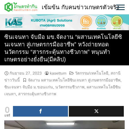
Skip
เข้มข้น กับคนข่าวเกษตรตัวจริง
to
content
พืช
หน้าแรก
ซินเจนทา จับมือ มข.จัดงาน “ผสานเทคโนโลยีซิ
นเจนทา สู่เกษตรกรมืออาชีพ” หวังถ่ายทอด
แวดวงเกษตร
นวัตกรรม “สารกระตุ้นทางชีวภาพ” หนุนทำ
เกษตรอย่างยั่งยืน(มีคลิป)
ใคร ทำอะไร ที่ไหน
สถานีข่าววันนี้
กันยายน 27, 2023
kasettum
วัตกรรม/เทคโนโลยี
,
สถานี
ข่าววันนี้
จัดงาน ผสานเทคโนโลยีซินเจนทา สู่เกษตรกรมืออาชีพ
,
ซินเจนทา จับมือ ม.ขอนแก่น
,
นวัตกรรมชีวภาพ
,
ผสานเทคโนโลยีซิน
เจนทา
,
สารกระตุ้นทางชีวภาพ
0
แชร์