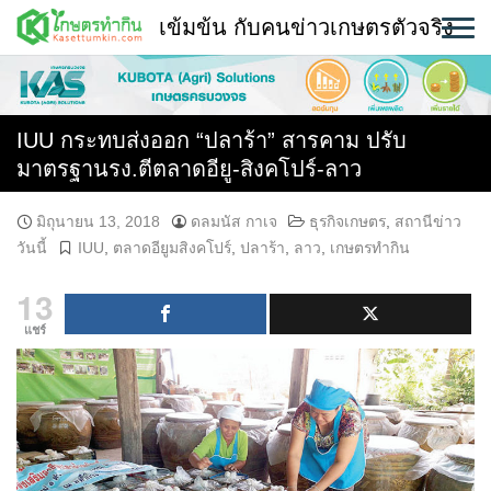
Skip
เข้มข้น กับคนข่าวเกษตรตัวจริง
to
content
พืช
หน้าแรก
IUU กระทบส่งออก “ปลาร้า” สารคาม ปรับ
มาตรฐานรง.ตีตลาดอียู-สิงคโปร์-ลาว
แวดวงเกษตร
มิถุนายน 13, 2018
ดลมนัส กาเจ
ธุรกิจเกษตร
,
สถานีข่าว
ใคร ทำอะไร ที่ไหน
วันนี้
IUU
,
ตลาดอียูมสิงคโปร์
,
ปลาร้า
,
ลาว
,
เกษตรทำกิน
สถานีข่าววันนี้
13
แชร์