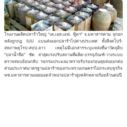
โรงงานผลิตปลาร้าใหญ่ “เค.เอส.เอฟ. ฟู้ดฯ” จ.มหาสารคาม จุกอก
หลังถูกกฎ IUU แบนส่งออกปลาร้าไปต่างประเทศ ทั้งสิงคโปร์-
สหภาพยุโรป-สปป.ลาว เหตุไม่มีเอกสารระบุแหล่งที่มาวัตถุดิบ
“ปลาน้ำจืด” ชัด ล่าสุดเร่งปรับสถานที่ผลิต-บรรจุภัณฑ์-วางระบบ
ตรวจสอบย้อนกลับ รอกรมประมงมาตรวจรับรองก่อนลุยส่งออกต่อ
ส่วนประกาศมาตรฐานปลาร้าของกระทรวงเกษตรฯไม่กระทบธุรกิจ
พช.มหาสารคามเผยยอดจำหน่ายปลาร้าสูงหลักหลายร้อยล้านต่อปี