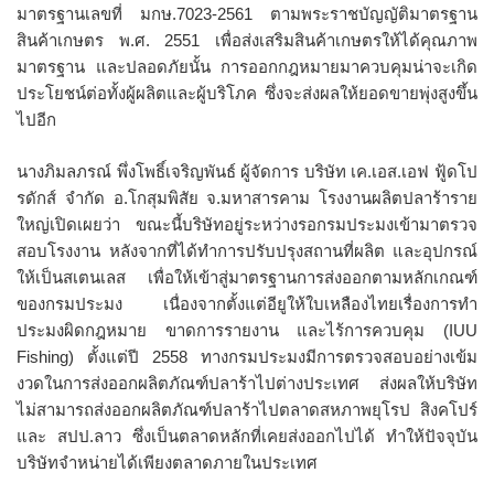
มาตรฐานเลขที่ มกษ.7023-2561 ตามพระราชบัญญัติมาตรฐาน
สินค้าเกษตร พ.ศ. 2551 เพื่อส่งเสริมสินค้าเกษตรให้ได้คุณภาพ
มาตรฐาน และปลอดภัยนั้น การออกกฎหมายมาควบคุมน่าจะเกิด
ประโยชน์ต่อทั้งผู้ผลิตและผู้บริโภค ซึ่งจะส่งผลให้ยอดขายพุ่งสูงขึ้น
ไปอีก
นางภิมลภรณ์ พึ่งโพธิ์เจริญพันธ์ ผู้จัดการ บริษัท เค.เอส.เอฟ ฟู้ดโป
รดักส์ จำกัด อ.โกสุมพิสัย จ.มหาสารคาม โรงงานผลิตปลาร้าราย
ใหญ่เปิดเผยว่า ขณะนี้บริษัทอยู่ระหว่างรอกรมประมงเข้ามาตรวจ
สอบโรงงาน หลังจากที่ได้ทำการปรับปรุงสถานที่ผลิต และอุปกรณ์
ให้เป็นสเตนเลส เพื่อให้เข้าสู่มาตรฐานการส่งออกตามหลักเกณฑ์
ของกรมประมง เนื่องจากตั้งแต่อียูให้ใบเหลืองไทยเรื่องการทำ
ประมงผิดกฎหมาย ขาดการรายงาน และไร้การควบคุม (IUU
Fishing) ตั้งแต่ปี 2558 ทางกรมประมงมีการตรวจสอบอย่างเข้ม
งวดในการส่งออกผลิตภัณฑ์ปลาร้าไปต่างประเทศ ส่งผลให้บริษัท
ไม่สามารถส่งออกผลิตภัณฑ์ปลาร้าไปตลาดสหภาพยุโรป สิงคโปร์
และ สปป.ลาว ซึ่งเป็นตลาดหลักที่เคยส่งออกไปได้ ทำให้ปัจจุบัน
บริษัทจำหน่ายได้เพียงตลาดภายในประเทศ