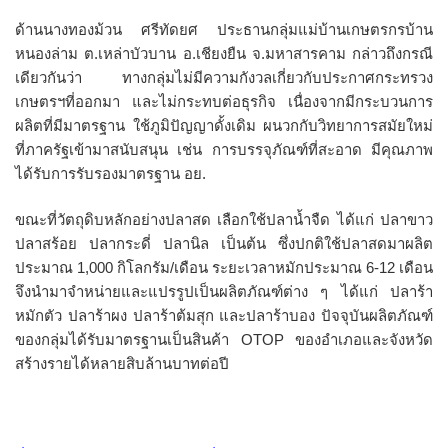
ด้านนางทองม้วน ศรีทัดยศ ประธานกลุ่มแม่บ้านเกษตรกรบ้าน
หนองล่าม ต.เหล่าบัวบาน อ.เชียงยืน จ.มหาสารคาม กล่าวถึงกรณี
เดียวกันว่า ทางกลุ่มไม่มีความกังวลเกี่ยวกับประกาศกระทรวง
เกษตรฯที่ออกมา และไม่กระทบต่อธุรกิจ เนื่องจากมีกระบวนการ
ผลิตที่มีมาตรฐาน ใช้ภูมิปัญญาดั้งเดิม ผนวกกับวิทยาการสมัยใหม่
ที่ภาครัฐเข้ามาสนับสนุน เช่น การบรรจุภัณฑ์ที่สะอาด มีคุณภาพ
ได้รับการรับรองมาตรฐาน อย.
ขณะที่วัตถุดิบหลักอย่างปลาสด เลือกใช้ปลาน้ำจืด ได้แก่ ปลาขาว
ปลาสร้อย ปลากระดี่ ปลานิล เป็นต้น ซึ่งปกติใช้ปลาสดมาผลิต
ประมาณ 1,000 กิโลกรัม/เดือน ระยะเวลาหมักประมาณ 6-12 เดือน
จึงนำมาจำหน่ายและแปรรูปเป็นผลิตภัณฑ์ต่าง ๆ ได้แก่ ปลาร้า
หมักตัว ปลาร้าผง ปลาร้าต้มสุก และปลาร้าบอง ปัจจุบันผลิตภัณฑ์
ของกลุ่มได้รับมาตรฐานเป็นสินค้า OTOP ของอำเภอและจังหวัด
สร้างรายได้หลายสิบล้านบาทต่อปี