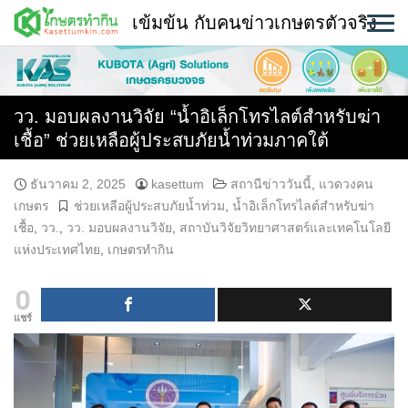
Skip
เข้มข้น กับคนข่าวเกษตรตัวจริง
to
content
พืช
หน้าแรก
วว. มอบผลงานวิจัย “น้ำอิเล็กโทรไลต์สำหรับฆ่า
เชื้อ” ช่วยเหลือผู้ประสบภัยน้ำท่วมภาคใต้
แวดวงเกษตร
ธันวาคม 2, 2025
kasettum
สถานีข่าววันนี้
,
แวดวงคน
ใคร ทำอะไร ที่ไหน
เกษตร
ช่วยเหลือผู้ประสบภัยน้ำท่วม
,
น้ำอิเล็กโทรไลต์สำหรับฆ่า
เชื้อ
,
วว.
,
วว. มอบผลงานวิจัย
,
สถาบันวิจัยวิทยาศาสตร์และเทคโนโลยี
สถานีข่าววันนี้
แห่งประเทศไทย
,
เกษตรทำกิน
0
แชร์