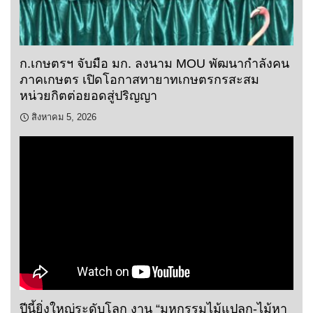
ก.เกษตรฯ จับมือ มก. ลงนาม MOU พัฒนากำลังคน
ภาคเกษตร เปิดโอกาสทายาทเกษตรกรสะสม
หน่วยกิตต่อยอดสู่ปริญญา
สิงหาคม 5, 2026
ปีนี้ยิ่งใหญ่ระดับโลก งาน “มหกรรมไม้แปลก-ไม้หา