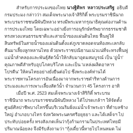
สำหรับการประมงของไทย
นางฐิติพร หลาวประเสริฐ
อธิบดี
กรมประมง กล่าวว่า สมเด็จพระนางเจ้าสิริกิติ์ พระบรมราชินีนาถ
พระบรมราชชนนีพันปีหลวง ทรงมีพระมหากรุณาธิคุณต่องานด้าน
การประมงไทย โดยเฉพาะอย่างยิ่งการอนุรักษ์ทรัพยากรธรรมชาติ
ทรงหวงแหนธรรมชาติและสายน้ำของแผ่นดินไทย ฟื้นฟูให้
สินทรัพย์ในสายน้ำของแผ่นดินตั้งแต่ภูเขาตลอดจนท้องทะเลกลับ
คืนมาเลี้ยงลูกหลานไทย ด้วยพระราชปณิธานแน่วแน่ที่จะทรงฟื้นฟู
แม่น้ำลำคลองและพันธุ์สัตว์น้ำให้กลับมาอุดมสมบูรณ์ เป็น ‘อู่น้ำ’
คุณภาพดีสำหรับอุปโภคบริโภค และเป็น ‘แหล่งผลิตอาหาร
โปรตีน’ ให้คนไทยอย่างยั่งยืนต่อไป ซึ่งพระองค์ท่านได้
พระราชทานโครงการอันเนื่องมาจากพระราชดำริทางด้านการ
ประมงและการเพาะเลี้ยงสัตว์น้ำ จำนวนกว่า 45 โครงการ อาทิ
เมื่อปี พ.ศ. 2523 สมเด็จพระนางเจ้าสิริกิติ์ พระบรม
ราชินีนาถ พระบรมราชชนนีพันปีหลวง ได้โปรดเกล้าฯ ให้จัดตั้ง
ศูนย์ศิลปาชีพบางไทรขึ้นบริเวณริมฝั่งแม่น้ำเจ้าพระยา ที่ตำบลช้าง
ใหญ่ อำเภอบางไทร จังหวัดพระนครศรีอยุธยา และได้เสด็จฯ ไป
ประทับบ่อยครั้ง ทรงสังเกตเห็นว่ากุ้งก้ามกรามในประเทศไทยมี
ปริมาณน้อยลง จึงมีรับสั่งถามว่า “กุ้งเดี๋ยวนี้หายไปไหนหมด ไม่