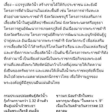
เลี้ยง – แปรรูปสัตว์น้ำ สร้างรายได้ให้กับประชาชน และยังมี
โครงการที่ดำเนินงานในแต่ละพื้นที่ เช่น โครงการฟาร์มทะเล
ตัวอย่างตามพระราชดำริ จังหวัดเพชรบุรี โครงการส่งเสริมการ
เลี้ยงสัตว์น้ำในศูนย์ศิลปาชีพแห่งใหม่ จังหวัดพระนครศรีอยุธยา
โครงการศูนย์พัฒนาการเกษตรภูสิงห์ อันเนื่องมาจากพระราชดำริ
จังหวัดศรีสะเกษ โครงการศูนย์ศึกษาการพัฒนาและอนุรักษ์พันธุ์ปู
ป่าทุ่งทะเล อันเนื่องมาจากพระราชดำริ จังหวัดกระบี่ เพื่อส่งเสริม
การเลี้ยงสัตว์น้ำไว้สำหรับบริโภคในครัวเรือน และเป็นแหล่งเรียนรู้
และสาธิตการเพาะเลี้ยงสัตว์น้ำ เป็นต้น ซึ่งโครงการพระราชดำริดัง
ที่กล่าวมานี้ เป็นเพียงส่วนหนึ่งในพระราชกรณียกิจของพระองค์
ท่านที่แสดงถึงพระวิสัยทัศน์อันกว้างไกลที่มุ่งหมายให้เกิดความ
ยั่งยืนของทรัพยากร และแสดงให้เห็นถึงน้ำพระราชหฤทัยที่เปี่ยม
ล้นไปด้วยพระเมตตาต่อพสกนิกรชาวไทย เพื่อให้ราษฎรของ
พระองค์อยู่ดีมีสุขบนผืนแผ่นดินไทย
กรมประมงปล่อยพันธุ์สัตว์น้ำ-
ชาวมก.น้อมรำลึกในพระ
กุ้งก้ามกรามกว่า 1.32 ล้านตัว
มหากรุณาธิคุณ “ในหลวง ร. 9”
คืนสู่แม่นํ้าเจ้าพระยา
เนื่องในวันคล้ายวันสวรรคต 13
เฉลิมพระเกียรติ สมเด็จ
ตุลาคม