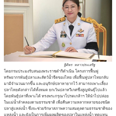
ฐิติพร หลาวประเสริฐ
โดยกรมประมงรับสนองพระราชดำริดำเนิน โครงการฟื้นฟู
ทรัพยากรพันธุ์ปลาและสัตว์น้ำจืดของไทย เพื่อฟื้นฟูปลาไทยกลับ
มามีจำนวนมากขึ้น และอนุรักษ์ปลาหายากไว้ สามารถเพาะเลี้ยง
ปลาไทยดังกล่าวได้ทั้งหมด ยกเว้นปลาหวีเกศซึ่งสูญพันธุ์ไปแล้ว
โดยพันธุ์ปลาที่เพาะได้ ทรงพระกรุณาโปรดเกล้าฯ ให้นำไปปล่อย
ในแม่น้ำลำคลองตามธรรมชาติ เพื่อคืนความหลากหลายของชนิด
ปลาสู่แหล่งน้ำ ซึ่งจะช่วยรักษาสภาพความสมดุลตามธรรมชาติของ
แหล่งน้ำ และยังเป็นการเพิ่มผลผลิตของปลาในแหล่งน้ำ ทดแทน