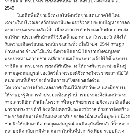
ราชินีนาถ พระบรมราชชนนีพันปีหลวง วันที่ 11 สิงหาคม พ.ศ.
2545
ในอดีตพื้นที่ชายฝั่งทะเลในจังหวัดชายแดนภาคใต้ โดย
เฉพาะในบริเวณจังหวัดปัตตานีและนราธิวาส ประสบปัญหาการลด
ลงอย่างรุนแรงของสัตว์น้ำ เนื่องจากการทำประมงเกินศักยภาพ ส่ง
ผลให้ชาวประมงพื้นบ้านที่ใช้เรือเล็กออกหาปลาในระยะใกล้ฝั่งได้
รับความเดือดร้อนอย่างหนัก จนกระทั่ง เมื่อปี พ.ศ. 2544 ราษฎร
บ้านละเวง อำเภอไม้แก่น จังหวัดปัตตานี ได้กราบบังคมทูลขอ
พระราชทานความช่วยเหลือจากสมเด็จพระนางเจ้าสิริกิติ์ พระบรม
ราชินีนาถ พระบรมราชชนนีพันปีหลวง ให้ทรงพิจารณาช่วยฟื้นฟู
ความอุดมสมบูรณ์ของสัตว์น้ำ พระองค์จึงทรงมีพระราชเสาวนีย์ให้
หน่วยงานที่เกี่ยวข้องดำเนินการแก้ไขอย่างเร่งด่วน
โดยเฉพาะการสร้างแหล่งอาศัยใหม่ให้กับสัตว์ทะเล และฝึกอบรม
ให้ราษฎรรู้จักการทำประมงเชิงอนุรักษ์ กรมประมงจึงน้อมนำพระ
ราชเสาวนีย์มาดำเนินโครงการฟื้นฟูทรัพยากรชายฝั่งทะเล อันเนื่อง
มาจากพระราชดำริ จังหวัดปัตตานีและนราธิวาส ด้วยการจัดสร้าง
“ปะการังเทียม” เพื่อเป็นแหล่งอาศัยของสัตว์น้ำและฟื้นฟูระบบนิเวศ
ชายฝั่งให้กลับมามีความอุดมสมบูรณ์ จนปัจจุบันนี้พบสัตว์น้ำหลาก
หลายชนิดกลับมามีจำนวนมากในพื้นที่ปะการังเทียม ระบบนิเวศ