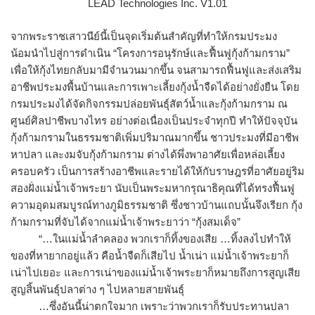
LEAD Technologies Inc. V1.01
จากพระราชเสาวนีย์นี้เป็นจุดเริ่มต้นสำคัญที่ทำให้กรมประมง
น้อมนำไปสู่การดำเนิน “โครงการอนุรักษ์และฟื้นฟูกุ้งก้ามกราม”
เพื่อให้กุ้งไทยกลับมามีจำนวนมากขึ้น จนสามารถฟื้นฟูและส่งเสริม
อาชีพประมงพื้นบ้านและการเพาะเลี้ยงกุ้งน้ำจืดได้อย่างยั่งยืน โดย
กรมประมงได้จัดกิจกรรมปล่อยพันธุ์สัตว์น้ำและกุ้งก้ามกราม ณ
ศูนย์ศิลปาชีพบางไทร อย่างต่อเนื่องเป็นประจำทุกปี ทำให้ปัจจุบัน
กุ้งก้ามกรามในธรรมชาติเพิ่มปริมาณมากขึ้น ชาวประมงที่มีอาชีพ
หาปลา และงมจับกุ้งก้ามกราม ต่างได้พึ่งพาอาศัยเพื่อหล่อเลี้ยง
ครอบครัว เป็นการสร้างอาชีพและรายได้ให้กับราษฎรที่อาศัยอยู่ริม
สองฝั่งแม่น้ำเจ้าพระยา นับเป็นพระมหากรุณาธิคุณที่ได้ทรงฟื้นฟู
ความอุดมสมบูรณ์ทางภูมิธรรมชาติ ซึ่งชาวบ้านแถบนั้นจึงเรียก กุ้ง
ก้ามกรามที่จับได้จากแม่น้ำเจ้าพระยาว่า “กุ้งสมเด็จ”
“…ในแม่น้ำลำคลอง พวกเราก็ทิ้งของเสีย …ทิ้งลงไปทำให้
ของที่หายากอยู่แล้ว คือน้ำจืดก็เสียไป น้ำเน่า แม่น้ำเจ้าพระยาก็
เน่าไปเยอะ และการเน่าของแม่น้ำเจ้าพระยาก็หมายถึงการสูญเสีย
สูญสิ้นพันธุ์ปลาต่าง ๆ ไปหลายสายพันธุ์
…ซึ่งอันนี้น่าตกใจมาก เพราะว่าพวกเราก็รับประทานปลา