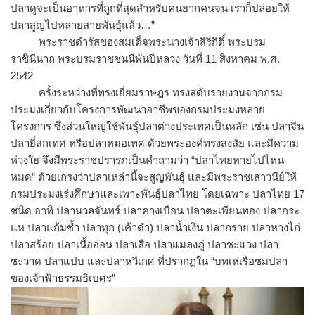
ปลาดูจะเป็นอาหารที่ถูกที่สุดสำหรับคนยากคนจน เราก็ปล่อยให้
ปลาสูญไปหลายสายพันธุ์แล้ว…”
พระราชดำรัสของสมเด็จพระนางเจ้าสิริกิติ์ พระบรม
ราชินีนาถ พระบรมราชชนนีพันปีหลวง วันที่ 11 สิงหาคม พ.ศ.
2542
ครั้งระหว่างที่ทรงเยี่ยมราษฎร ทรงสดับรายงานจากกรม
ประมงเกี่ยวกับโครงการพัฒนาอาชีพของกรมประมงหลาย
โครงการ ซึ่งส่วนใหญ่ใช้พันธุ์ปลาต่างประเทศเป็นหลัก เช่น ปลาจีน
ปลายี่สกเทศ หรือปลาหมอเทศ ด้วยพระองค์ทรงสงสัย และมีความ
ห่วงใย จึงมีพระราชปรารภเป็นคำถามว่า “ปลาไทยหายไปไหน
หมด” ด้วยเกรงว่าปลาเหล่านี้จะสูญพันธุ์ และมีพระราชเสาวนีย์ให้
กรมประมงเร่งศึกษาและเพาะพันธุ์ปลาไทย โดยเฉพาะ ปลาไทย 17
ชนิด อาทิ ปลานวลจันทร์ ปลาคางเบือน ปลาตะเพียนทอง ปลากระ
แห ปลาแก้มช้ำ ปลาทุก (เค้าดำ) ปลาน้ำเงิน ปลากราย ปลาหางไก่
ปลาสร้อย ปลาเนื้ออ่อน ปลาเสือ ปลาแมลงภู่ ปลาชะแวง ปลา
ชะวาด ปลาแปบ และปลาหวีเกศ ที่ปรากฏใน “บทเห่เรือชมปลา
ของเจ้าฟ้าธรรมธิเบศร”