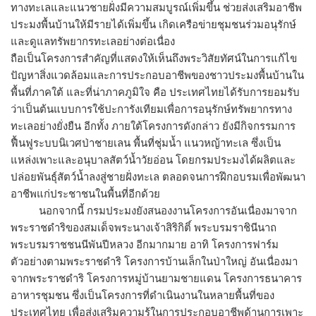
ทางทะเลและแนวชายฝั่งมีความสมบูรณ์เพิ่มขึ้น ช่วยส่งเสริมอาชีพ
ประมงพื้นบ้านให้มีรายได้เพิ่มขึ้น เกิดเครือข่ายชุมชนร่วมอนุรักษ์
และดูแลทรัพยากรทะเลอย่างต่อเนื่อง
ถือเป็นโครงการสำคัญที่แสดงให้เห็นถึงพระวิสัยทัศน์ในการแก้ไข
ปัญหาสิ่งแวดล้อมและการประกอบอาชีพของชาวประมงพื้นบ้านใน
พื้นที่ภาคใต้ และที่น่าภาคภูมิใจ คือ ประเทศไทยได้รับการยอมรับ
ว่าเป็นต้นแบบการใช้ปะการังเทียมเพื่อการอนุรักษ์ทรัพยากรทาง
ทะเลอย่างยั่งยืน อีกทั้ง ภายใต้โครงการดังกล่าว ยังมีกิจกรรมการ
ฟื้นฟูระบบนิเวศป่าชายเลน พื้นที่ชุ่มน้ำ แนวหญ้าทะเล ซึ่งเป็น
แหล่งเพาะและอนุบาลสัตว์น้ำวัยอ่อน โดยกรมประมงได้ผลิตและ
ปล่อยพันธุ์สัตว์น้ำลงสู่ชายฝั่งทะเล ตลอดจนการฝึกอบรมเพื่อพัฒนา
อาชีพแก่ประชาชนในพื้นที่อีกด้วย
นอกจากนี้ กรมประมงยังสนองงานโครงการอันเนื่องมาจาก
พระราชดำริของสมเด็จพระนางเจ้าสิริกิติ์ พระบรมราชินีนาถ
พระบรมราชชนนีพันปีหลวง อีกมากมาย อาทิ โครงการฟาร์ม
ตัวอย่างตามพระราชดำริ โครงการบ้านเล็กในป่าใหญ่ อันเนื่องมา
จากพระราชดำริ โครงการหมู่บ้านยามชายแดน โครงการธนาคาร
อาหารชุมชน ซึ่งเป็นโครงการที่ดำเนินงานในหลายพื้นที่ของ
ประเทศไทย เพื่อส่งเสริมความรู้ในการประกอบอาชีพด้านการเพาะ