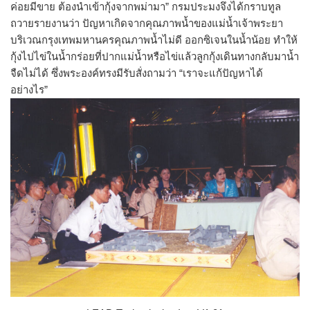
ค่อยมีขาย ต้องนำเข้ากุ้งจากพม่ามา” กรมประมงจึงได้กราบทูล
ถวายรายงานว่า ปัญหาเกิดจากคุณภาพน้ำของแม่น้ำเจ้าพระยา
บริเวณกรุงเทพมหานครคุณภาพน้ำไม่ดี ออกซิเจนในน้ำน้อย ทำให้
กุ้งไปไข่ในน้ำกร่อยที่ปากแม่น้ำหรือไข่แล้วลูกกุ้งเดินทางกลับมาน้ำ
จืดไม่ได้ ซึ่งพระองค์ทรงมีรับสั่งถามว่า “เราจะแก้ปัญหาได้
อย่างไร”