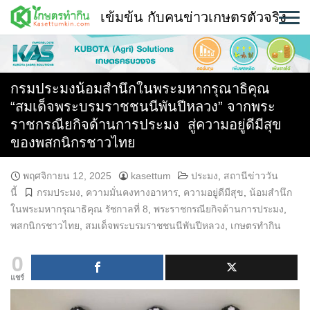
Skip
เข้มข้น กับคนข่าวเกษตรตัวจริง
to
content
พืช
หน้าแรก
กรมประมงน้อมสำนึกในพระมหากรุณาธิคุณ
“สมเด็จพระบรมราชชนนีพันปีหลวง” จากพระ
แวดวงเกษตร
ราชกรณียกิจด้านการประมง สู่ความอยู่ดีมีสุข
ของพสกนิกรชาวไทย
ใคร ทำอะไร ที่ไหน
สถานีข่าววันนี้
พฤศจิกายน 12, 2025
kasettum
ประมง
,
สถานีข่าววัน
นี้
กรมประมง
,
ความมั่นคงทางอาหาร
,
ความอยู่ดีมีสุข
,
น้อมสำนึก
ในพระมหากรุณาธิคุณ รัชกาลที่ 8
,
พระราชกรณียกิจด้านการประมง
,
พสกนิกรชาวไทย
,
สมเด็จพระบรมราชชนนีพันปีหลวง
,
เกษตรทำกิน
0
แชร์