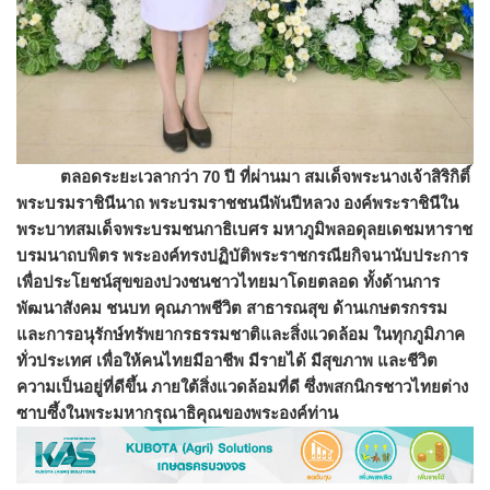
ตลอดระยะเวลากว่า 70 ปี ที่ผ่านมา สมเด็จพระนางเจ้าสิริกิติ์
พระบรมราชินีนาถ พระบรมราชชนนีพันปีหลวง องค์พระราชินีใน
พระบาทสมเด็จพระบรมชนกาธิเบศร มหาภูมิพลอดุลยเดชมหาราช
บรมนาถบพิตร พระองค์ทรงปฏิบัติพระราชกรณียกิจนานับประการ
เพื่อประโยชน์สุขของปวงชนชาวไทยมาโดยตลอด ทั้งด้านการ
พัฒนาสังคม ชนบท คุณภาพชีวิต สาธารณสุข ด้านเกษตรกรรม
และการอนุรักษ์ทรัพยากรธรรมชาติและสิ่งแวดล้อม ในทุกภูมิภาค
ทั่วประเทศ เพื่อให้คนไทยมีอาชีพ มีรายได้ มีสุขภาพ และชีวิต
ความเป็นอยู่ที่ดีขึ้น ภายใต้สิ่งแวดล้อมที่ดี ซึ่งพสกนิกรชาวไทยต่าง
ซาบซึ้งในพระมหากรุณาธิคุณของพระองค์ท่าน