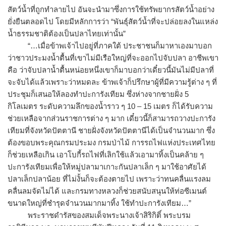
สัตว์น้ำที่ถูกทำลายไป อันจะนำมาซึ่งการใช้ทรัพยากรสัตว์น้ำอย่าง
ยั่งยืนตลอดไป โดยมีหลักการว่า “พันธุ์สัตว์น้ำที่จะปล่อยลงในแหล่ง
น้ำธรรมชาติต้องเป็นปลาไทยเท่านั้น”
“…เมื่อข้าพเจ้าไปอยู่ที่ภาคใต้ ประชาชนก็มาหาเองมาบอก
ว่าชาวประมงน้ำตื้นที่เขาไม่มีเรือใหญ่ที่จะออกไปจับปลา อาชีพเขา
คือ ว่าจับปลาน้ำตื้นหน่อยหนึ่งเขาก็มาบอกว่าเดี๋ยวนี้มันไม่มีปลาที่
จะจับได้แล้วเพราะว่าหมดละ ข้าพเจ้าก็ปรึกษาผู้ที่มีความรู้ต่าง ๆ ที่
ประชุมก็เสนอให้ลองทำปะการังเทียม ซึ่งห่างจากชายฝั่ง 5
กิโลเมตร ระดับความลึกของน้ำราว ๆ 10 – 15 เมตร ก็ได้รับความ
ช่วยเหลือจากส่วนราชการต่าง ๆ มาก เดี๋ยวนี้ก็สามารถวางปะการัง
เทียมที่จังหวัดปัตตานี ชายฝั่งจังหวัดปัตตานีได้เป็นจำนวนมาก ซึ่ง
ต้องขอบพระคุณกรมประมง กรมป่าไม้ การรถไฟแห่งประเทศไทย
ก็ช่วยเหลือเกิน เอาโบกี้รถไฟที่เลิกใช้แล้วเอามาทิ้งเป็นคล้าย ๆ
ปะการังเทียมเพื่อให้หมู่ปลามาเกาะกันปลาเล็ก ๆ มาใช้อาศัยได้
ปลาเล็กปลาน้อย ที่ไม่งั้นก็จะต้องตายไป เพราะว่าทนคลื่นแรงลม
คลื่นลมจัดไม่ได้ และกรมทางหลวงก็ช่วยสนับสนุนให้ท่อซีเมนต์
ขนาดใหญ่ที่ชำรุดจำนวนมากมาทิ้ง ใช้ทำปะการังเทียม…”
พระราชดำรัสของสมเด็จพระนางเจ้าสิริกิติ์ พระบรม