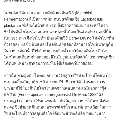
ลัดดาวัลย์ ครองพงษ์
โดยเลือกใช้กระบวนการหมักด้วยจุลินทรีย์ (Microbial
Fermentation) ที่เป็นการหมักเศษปลาด้วยเชื้อ Lactobacillus
plantarum ที่เลี้ยงในน้ำสับปะรด ซึ่งมีราคาย่อมเยาและหาได้ง่าย
ซึ่งโปรตีนไฮโดรไลเสตจากเศษปลาที่ได้จะเป็นส่วนก้าง และที่ปั่น
เป็นของเหลว จึงนำไปทำเป็นผงด้วยวิธี Spray Drying ได้ค่าโปรตีน
ถึงร้อยละ 50 ซึ่งเป็นแหล่งโปรตีนทางเลือกที่สามารถใช้เป็นวัตถุดิบ
ในอาหารสัตว์น้ำที่ใช้ต้นทุนการผลิตต่ำ แต่ให้ผลผลิตโปรตีนไฮ
โดรไลเสตที่อุดมด้วยกรดอะมิโนในรูปแบบที่สัตว์น้ำสามารถดูดซึม
ได้ทันที เหมาะสำหรับการนำไปใช้เลี้ยงสัตว์น้ำวัยอ่อน
จากนั้น ทางศูนย์ฯ ได้ต่อยอดงานวิจัยสู่การใช้ประโยชน์โดยนำไป
ทดลองเลี้ยงในลูกกุ้งแชบ๊วยระยะ PL15 ภายใต้ “โครงการการ
ประยุกต์ใช้โปรตีนไฮโดรไลเสตจากเศษปลาทะเลในอาหารกุ้ง
แชบ๊วย (Fenneropenaeus merguiensis) De Man, 1888” ผล
ปรากฏว่า สามารถใช้ทดแทนปลาป่นในสูตรอาหารได้มากถึงร้อย
ละ 42 ซึ่งช่วยลดต้นทุนค่าอาหารสัตว์น้ำ และเพิ่มทางเลือกในการ
ใช้ประโยชน์จากวัสดุเหลือใช้ได้อย่างมีประสิทธิภาพอย่างมาก