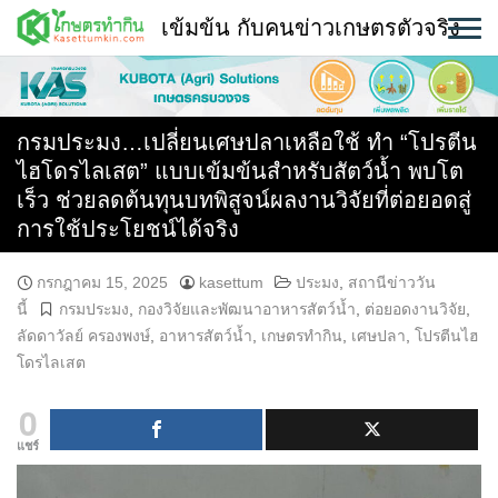
Skip
เข้มข้น กับคนข่าวเกษตรตัวจริง
to
content
พืช
หน้าแรก
กรมประมง…เปลี่ยนเศษปลาเหลือใช้ ทำ “โปรตีน
ไฮโดรไลเสต” แบบเข้มข้นสำหรับสัตว์น้ำ พบโต
แวดวงเกษตร
เร็ว ช่วยลดต้นทุนบทพิสูจน์ผลงานวิจัยที่ต่อยอดสู่
การใช้ประโยชน์ได้จริง
ใคร ทำอะไร ที่ไหน
สถานีข่าววันนี้
กรกฎาคม 15, 2025
kasettum
ประมง
,
สถานีข่าววัน
นี้
กรมประมง
,
กองวิจัยและพัฒนาอาหารสัตว์น้ำ
,
ต่อยอดงานวิจัย
,
ลัดดาวัลย์ ครองพงษ์
,
อาหารสัตว์น้ำ
,
เกษตรทำกิน
,
เศษปลา
,
โปรตีนไฮ
โดรไลเสต
0
แชร์