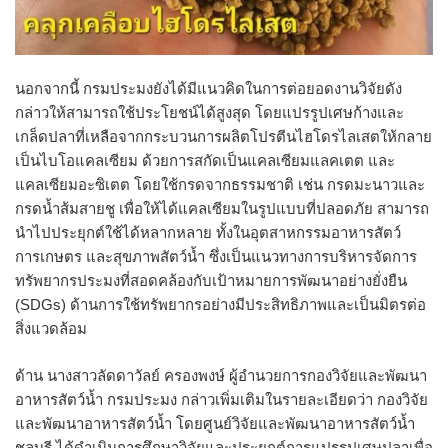
นอกจากนี้ กรมประมงยังได้มีแนวคิดในการต่อยอดงานวิจัยดัง
กล่าวให้สามารถใช้ประโยชน์ได้สูงสุด โดยแปรรูปเศษก้างและ
เกล็ดปลาที่เหลือจากกระบวนการผลิตโปรตีนไฮโดรไลเสตให้กลาย
เป็นไบโอแคลเซียม ด้วยการสกัดเป็นแคลเซียมแลคเตต และ
แคลเซียมอะซิเตต โดยใช้กรดจากธรรมชาติ เช่น กรดมะนาวและ
กรดน้ำส้มสายชู เพื่อให้ได้แคลเซียมในรูปแบบที่ปลอดภัย สามารถ
นำไปประยุกต์ใช้ได้หลากหลาย ทั้งในอุตสาหกรรมอาหารสัตว์
การเกษตร และสุขภาพสัตว์น้ำ ซึ่งเป็นแนวทางการบริหารจัดการ
ทรัพยากรประมงที่สอดคล้องกับเป้าหมายการพัฒนาอย่างยั่งยืน
(SDGs) ด้านการใช้ทรัพยากรอย่างมีประสิทธิภาพและเป็นมิตรต่อ
สิ่งแวดล้อม
ด้าน นางสาวลัดดาวัลย์ ครองพงษ์ ผู้อำนวยการกองวิจัยและพัฒนา
อาหารสัตว์น้ำ กรมประมง กล่าวเพิ่มเติมในรายละเอียดว่า กองวิจัย
และพัฒนาอาหารสัตว์น้ำ โดยศูนย์วิจัยและพัฒนาอาหารสัตว์น้ำ
ชลบุรี ได้ดำเนินการศึกษาวิจัยและประยุกต์การแปรรูปเศษปลาเพื่อ