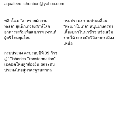
aquafeed_chonburi@yahoo.com
พลิกโฉม “สาหร่ายผักกาด
กรมประมง ร่วมขับเคลื่อน
ทะเล” สู่แพ็กเกจจิงรักษ์โลก
“พะเยาโมเดล” หนุนเกษตรกร
อาหารเสริมเพื่อสุขภาพ เทรนด์
เลี้ยงปลาในนาข้าว หวังเสริม
ผู้บริโภคยุคใหม่
รายได้ ยกระดับวิถีเกษตรเมือง
เหนือ
กรมประมง ครบรอบปีที่ 99 ก้าว
สู่ “Fisheries Transformation”
เปิดมิติใหม่สู่วิถียั่งยืน ยกระดับ
ประมงไทยสู่มาตรฐานสากล