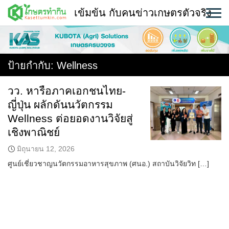
Skip
เข้มข้น กับคนข่าวเกษตรตัวจริง
to
content
พืช
หน้าแรก
ป้ายกำกับ:
Wellness
แวดวงเกษตร
วว. หารือภาคเอกชนไทย-
ญี่ปุ่น ผลักดันนวัตกรรม
ใคร ทำอะไร ที่ไหน
Wellness ต่อยอดงานวิจัยสู่
สถานีข่าววันนี้
เชิงพาณิชย์
มิถุนายน 12, 2026
ศูนย์เชี่ยวชาญนวัตกรรมอาหารสุขภาพ (ศนอ.) สถาบันวิจัยวิท […]