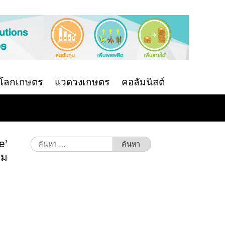
นโลกเกษตร
แวดวงเกษตร
คอลัมนิสต์
e’
ค้นหา
สำหรับ:
่ม