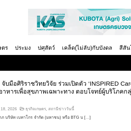
ษตร
ประมง
ปศุสัตว์
เคล็ด(ไม่ลับ)กับบังดล
สีสั
จับมือศิริราชวิทยวิจัย ร่วมเปิดตัว ‘INSPIRED Car
าหารเพื่อสุขภาพเฉพาะทาง ตอบโจทย์ผู้บริโภคกลุ
18, 2026
ธุรกิจเกษตร
,
สถานีข่าววันนี้
ลาภ บริษัท เบทาโกร จำกัด (มหาชน) หรือ BTG บ […]