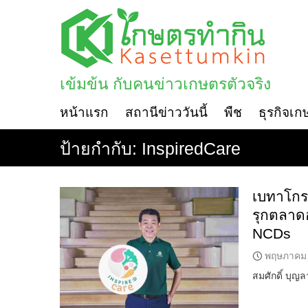
Skip
to
content
เข้มข้น กับคนข่าวเกษตรตัวจริง
หน้าแรก
สถานีข่าววันนี้
พืช
ธุรกิจเก
ป้ายกำกับ:
InspiredCare
เบทาโกร 
รุกตลาดอ
NCDs
พฤษภาคม 
สมศักดิ์ บุญ