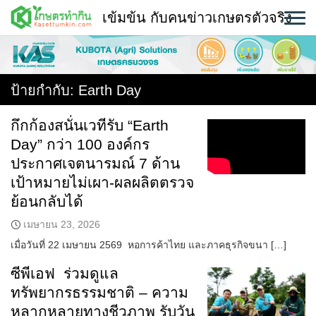
Skip
เข้มข้น กับคนข่าวเกษตรตัวจริง
to
content
พืช
หน้าแรก
ป้ายกำกับ:
Earth Day
แวดวงเกษตร
กึกก้องสนั่นเวทีรับ “Earth
Day” กว่า 100 องค์กร
ใคร ทำอะไร ที่ไหน
ประกาศเจตนารมณ์ 7 ด้าน
สถานีข่าววันนี้
เป้าหมายไม่เผา-ผลผลิตตรวจ
ย้อนกลับได้
เมษายน 23, 2026
เมื่อวันที่ 22 เมษายน 2569 หอการค้าไทย และภาคธุรกิจขนา […]
ซีพีเอฟ ร่วมดูแล
ทรัพยากรธรรมชาติ – ความ
หลากหลายทางชีวภาพ รับวัน