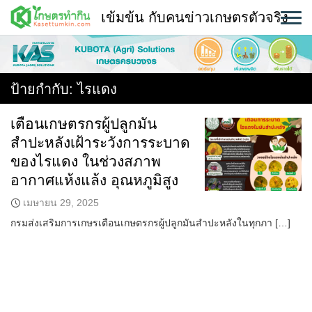
Skip
เข้มข้น กับคนข่าวเกษตรตัวจริง
to
content
พืช
หน้าแรก
ป้ายกำกับ:
ไรแดง
แวดวงเกษตร
เตือนเกษตรกรผู้ปลูกมัน
สำปะหลังเฝ้าระวังการระบาด
ใคร ทำอะไร ที่ไหน
ของไรแดง ในช่วงสภาพ
สถานีข่าววันนี้
อากาศแห้งแล้ง อุณหภูมิสูง
เมษายน 29, 2025
กรมส่งเสริมการเกษรเตือนเกษตรกรผู้ปลูกมันสำปะหลังในทุกภา […]