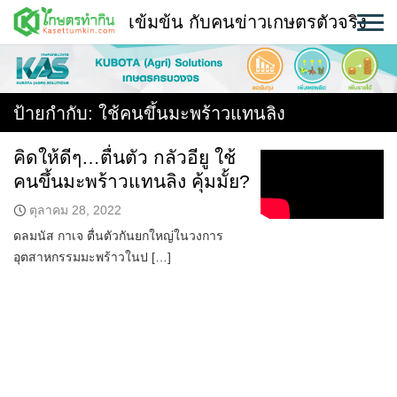
Skip
เข้มข้น กับคนข่าวเกษตรตัวจริง
to
content
พืช
หน้าแรก
ป้ายกำกับ:
ใช้คนขึ้นมะพร้าวแทนลิง
แวดวงเกษตร
คิดให้ดีๆ…ตื่นตัว กลัวอียู ใช้
คนขึ้นมะพร้าวแทนลิง คุ้มมั้ย?
ใคร ทำอะไร ที่ไหน
ตุลาคม 28, 2022
สถานีข่าววันนี้
ดลมนัส กาเจ ตื่นตัวกันยกใหญ่ในวงการ
อุตสาหกรรมมะพร้าวในป […]