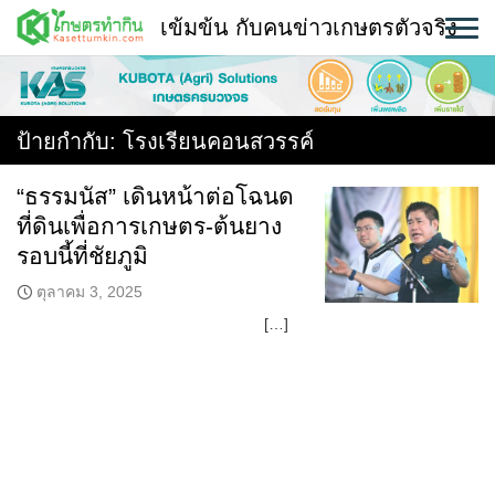
Skip
เข้มข้น กับคนข่าวเกษตรตัวจริง
to
content
พืช
หน้าแรก
ป้ายกำกับ:
โรงเรียนคอนสวรรค์
แวดวงเกษตร
“ธรรมนัส” เดินหน้าต่อโฉนด
ที่ดินเพื่อการเกษตร-ต้นยาง
ใคร ทำอะไร ที่ไหน
รอบนี้ที่ชัยภูมิ
สถานีข่าววันนี้
ตุลาคม 3, 2025
[…]