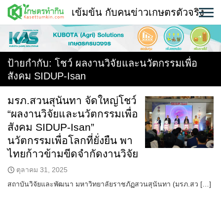
Skip
เข้มข้น กับคนข่าวเกษตรตัวจริง
to
content
พืช
หน้าแรก
ป้ายกำกับ:
โชว์ ผลงานวิจัยและนวัตกรรมเพื่อ
สังคม SIDUP-Isan
แวดวงเกษตร
มรภ.สวนสุนันทา จัดใหญ่โชว์
ใคร ทำอะไร ที่ไหน
“ผลงานวิจัยและนวัตกรรมเพื่อ
สถานีข่าววันนี้
สังคม SIDUP-Isan”
นวัตกรรมเพื่อโลกที่ยั่งยืน พา
ไทยก้าวข้ามขีดจำกัดงานวิจัย
ตุลาคม 31, 2025
สถาบันวิจัยและพัฒนา มหาวิทยาลัยราชภัฏสวนสุนันทา (มรภ.สว […]