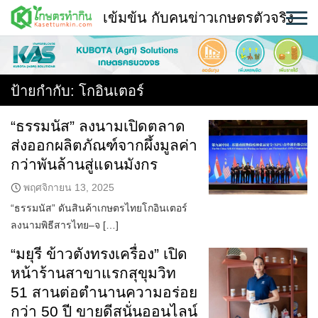
Skip
เข้มข้น กับคนข่าวเกษตรตัวจริง
to
content
พืช
หน้าแรก
ป้ายกำกับ:
โกอินเตอร์
แวดวงเกษตร
“ธรรมนัส” ลงนามเปิดตลาด
ส่งออกผลิตภัณฑ์จากผึ้งมูลค่า
ใคร ทำอะไร ที่ไหน
กว่าพันล้านสู่แดนมังกร
สถานีข่าววันนี้
พฤศจิกายน 13, 2025
“ธรรมนัส” ดันสินค้าเกษตรไทยโกอินเตอร์
ลงนามพิธีสารไทย–จ […]
“มยุรี ข้าวตังทรงเครื่อง” เปิด
หน้าร้านสาขาแรกสุขุมวิท
51 สานต่อตำนานความอร่อย
กว่า 50 ปี ขายดีสนั่นออนไลน์