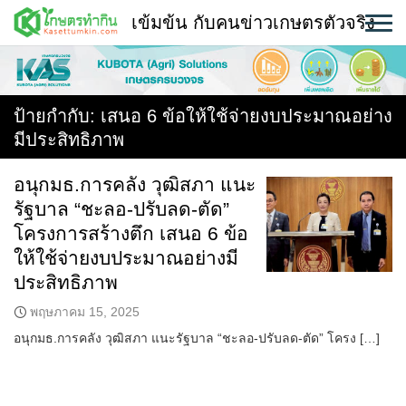
Skip
เข้มข้น กับคนข่าวเกษตรตัวจริง
to
content
พืช
หน้าแรก
ป้ายกำกับ:
เสนอ 6 ข้อให้ใช้จ่ายงบประมาณอย่าง
มีประสิทธิภาพ
แวดวงเกษตร
อนุกมธ.การคลัง วุฒิสภา แนะ
ใคร ทำอะไร ที่ไหน
รัฐบาล “ชะลอ-ปรับลด-ตัด”
สถานีข่าววันนี้
โครงการสร้างตึก เสนอ 6 ข้อ
ให้ใช้จ่ายงบประมาณอย่างมี
ประสิทธิภาพ
พฤษภาคม 15, 2025
อนุกมธ.การคลัง วุฒิสภา แนะรัฐบาล “ชะลอ-ปรับลด-ตัด” โครง […]