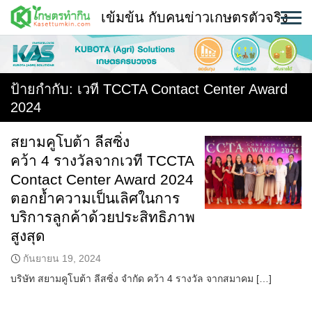
Skip
เข้มข้น กับคนข่าวเกษตรตัวจริง
to
content
พืช
หน้าแรก
ป้ายกำกับ:
เวที TCCTA Contact Center Award
2024
แวดวงเกษตร
สยามคูโบต้า ลีสซิ่ง
ใคร ทำอะไร ที่ไหน
คว้า 4 รางวัลจากเวที TCCTA
สถานีข่าววันนี้
Contact Center Award 2024
ตอกย้ำความเป็นเลิศในการ
บริการลูกค้าด้วยประสิทธิภาพ
สูงสุด
กันยายน 19, 2024
บริษัท สยามคูโบต้า ลีสซิ่ง จำกัด คว้า 4 รางวัล จากสมาคม […]