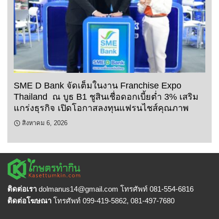
SME D Bank จัดเต็มในงาน Franchise Expo
Thailand ณ บูธ B1 ชูสินเชื่อดอกเบี้ยต่ำ 3% เสริม
แกร่งธุรกิจ เปิดโอกาสลงทุนแฟรนไชส์คุณภาพ
สิงหาคม 6, 2026
ติดต่อเรา
dolmanus14
@gmail.com โทรศัพท์ 081-554-6816
ติดต่อโฆษณา
โทรศัพท์ 099-419-5862, 081-497-7680