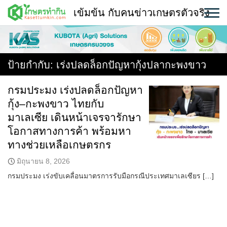
Skip
เข้มข้น กับคนข่าวเกษตรตัวจริง
to
content
พืช
หน้าแรก
ป้ายกำกับ:
เร่งปลดล็อกปัญหากุ้งปลากะพงขาว
แวดวงเกษตร
กรมประมง เร่งปลดล็อกปัญหา
กุ้ง–กะพงขาว ไทยกับ
ใคร ทำอะไร ที่ไหน
มาเลเซีย เดินหน้าเจรจารักษา
สถานีข่าววันนี้
โอกาสทางการค้า พร้อมหา
ทางช่วยเหลือเกษตรกร
มิถุนายน 8, 2026
กรมประมง เร่งขับเคลื่อนมาตรการรับมือกรณีประเทศมาเลเซียร […]