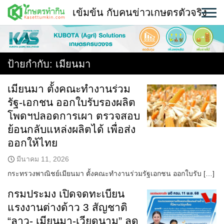
Skip
เข้มข้น กับคนข่าวเกษตรตัวจริง
to
content
พืช
หน้าแรก
ป้ายกำกับ:
เมียนมา
แวดวงเกษตร
เมียนมา ตั้งคณะทำงานร่วม
รัฐ-เอกชน ออกใบรับรองผลิต
ใคร ทำอะไร ที่ไหน
โพดฯปลอดการเผา ตรวจสอบ
สถานีข่าววันนี้
ย้อนกลับแหล่งผลิตได้ เพื่อส่ง
ออกให้ไทย
มีนาคม 11, 2026
กระทรวงพาณิชย์เมียนมา ตั้งคณะทำงานร่วมรัฐเอกชน ออกใบรับ […]
กรมประมง เปิดจดทะเบียน
แรงงานต่างด้าว 3 สัญชาติ
“ลาว- เมียนมา-เวียดนาม” ลด