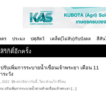
ษตร
ประมง
ปศุสัตว์
เคล็ด(ไม่ลับ)กับบังดล
สีสั
ิกิติ์อีกครั้ง
รับเพิ่มการระบายน้ำเขื่อนเจ้าพระยา เตือน 11
้าระวัง
, 2022
สถานีข่าววันนี้
,
ใคร ทำอะไร ที่ไหน
 ปรับเพิ่มการระบายน้ำผ่านท้ายเขื่อนเจ้าพระยา […]