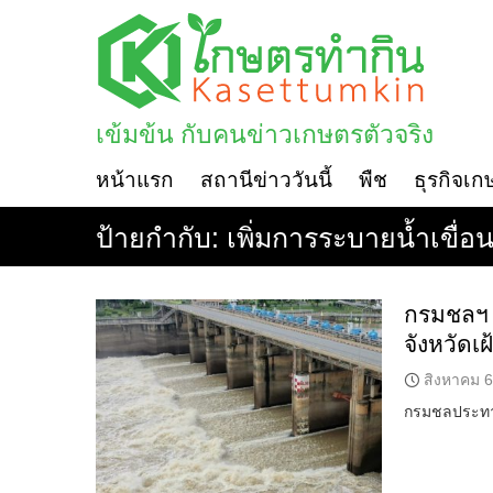
Skip
to
content
เข้มข้น กับคนข่าวเกษตรตัวจริง
หน้าแรก
สถานีข่าววันนี้
พืช
ธุรกิจเก
ป้ายกำกับ:
เพิ่มการระบายน้ำเขื่อนสิร
กรมชลฯ ป
จังหวัดเฝ
สิงหาคม 6
กรมชลประทาน