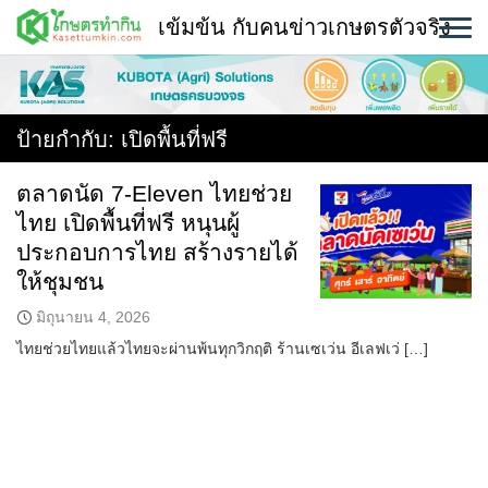
Skip
เข้มข้น กับคนข่าวเกษตรตัวจริง
to
content
พืช
หน้าแรก
ป้ายกำกับ:
เปิดพื้นที่ฟรี
แวดวงเกษตร
ตลาดนัด 7-Eleven ไทยช่วย
ไทย เปิดพื้นที่ฟรี หนุนผู้
ใคร ทำอะไร ที่ไหน
ประกอบการไทย สร้างรายได้
สถานีข่าววันนี้
ให้ชุมชน
มิถุนายน 4, 2026
ไทยช่วยไทยแล้วไทยจะผ่านพ้นทุกวิกฤติ ร้านเซเว่น อีเลฟเว่ […]