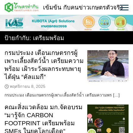
Skip
เข้มข้น กับคนข่าวเกษตรตัวจริง
to
content
พืช
หน้าแรก
ป้ายกำกับ:
เตรียมพร้อม
แวดวงเกษตร
กรมประมง เตือนเกษตรกรผู้
เพาะเลี้ยงสัตว์น้ำ เตรียมความ
ใคร ทำอะไร ที่ไหน
พร้อม เฝ้าระวังผลกระทบพายุ
สถานีข่าววันนี้
ไต้ฝุ่น “คัลแมกี”
พฤศจิกายน 8, 2025
กรมประมง เตือนเกษตรกรผู้เพาะเลี้ยงสัตว์น้ำ เตรียมความพร […]
คณะสิ่งแวดล้อม มก.จัดอบรม
“มารู้จัก CARBON
FOOTPRINT เตรียมพร้อม
SMEs ในยุคโลกเดือด”