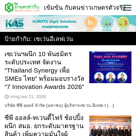
Skip
เข้มข้น กับคนข่าวเกษตรตัวจริง
to
content
พืช
หน้าแรก
ป้ายกำกับ:
เซเว่นอีเลฟเว่น
แวดวงเกษตร
เซเว่นฯผนึก 10 พันธมิตร
ระดับประเทศ จัดงาน
ใคร ทำอะไร ที่ไหน
“Thailand Synergy เพื่อ
สถานีข่าววันนี้
SMEs ไทย” พร้อมมอบรางวัล
“7 Innovation Awards 2026”
กรกฎาคม 21, 2026
บริษัท ซีพี ออลล์ จำกัด (มหาชน) ผู้บริหารเซเว่น อีเลฟเว […]
ซีพี ออลล์-ทเวนตี้โฟร์ ช้อปปิ้ง
ผนึก สมอ. ยกระดับมาตรฐาน
สินค้า เพิ่มความมั่นใจผู้