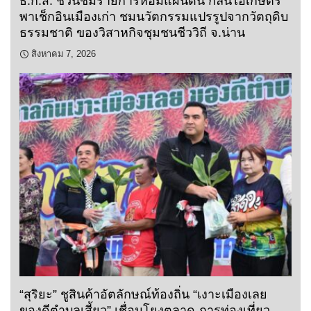
ธ.ก.ส. ชวนชมรายการหอมแผ่นดิน กลิ่นไอเกษตร
พาเช็กอินเมืองเก่า ชมนวัตกรรมแปรรูปจากวัตถุดิบ
ธรรมชาติ ของวิสาหกิจชุมชนชีววิถี จ.น่าน
สิงหาคม 7, 2026
“สุริยะ” ชูสินค้าอัตลักษณ์ท้องถิ่น “เงาะเมืองเลย
ของดีตำบลเสี้ยว” เชื่อมโยงตลาด-การท่องเที่ยว