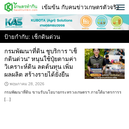
Skip
เข้มข้น กับคนข่าวเกษตรตัวจริง
to
content
พืช
หน้าแรก
ป้ายกำกับ:
เช็กดินด่วน
แวดวงเกษตร
กรมพัฒนาที่ดิน ชูบริการ “เช็
กดินด่วน” หนุนใช้ปุ๋ยตามค่า
ใคร ทำอะไร ที่ไหน
วิเคราะห์ดิน ลดต้นทุน เพิ่ม
สถานีข่าววันนี้
ผลผลิต สร้างรายได้ยั่งยืน
พฤษภาคม 28, 2026
กรมพัฒนาที่ดิน ขานรับนโยบายกระทรวงเกษตรฯ ภายใต้มาตรการร
[…]