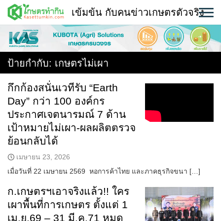
Skip
เข้มข้น กับคนข่าวเกษตรตัวจริง
to
content
พืช
หน้าแรก
ป้ายกำกับ:
เกษตรไม่เผา
แวดวงเกษตร
กึกก้องสนั่นเวทีรับ “Earth
Day” กว่า 100 องค์กร
ใคร ทำอะไร ที่ไหน
ประกาศเจตนารมณ์ 7 ด้าน
สถานีข่าววันนี้
เป้าหมายไม่เผา-ผลผลิตตรวจ
ย้อนกลับได้
เมษายน 23, 2026
เมื่อวันที่ 22 เมษายน 2569 หอการค้าไทย และภาคธุรกิจขนา […]
ก.เกษตรฯเอาจริงแล้ว!! ใคร
เผาพื้นที่การเกษตร ตั้งแต่ 1
เม.ย.69 – 31 มี.ค.71 หมด