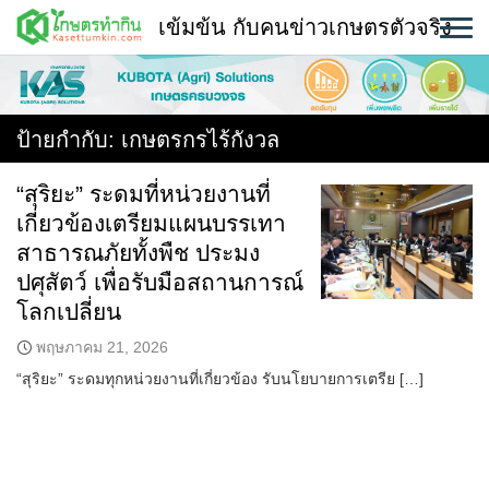
Skip
เข้มข้น กับคนข่าวเกษตรตัวจริง
to
content
พืช
หน้าแรก
ป้ายกำกับ:
เกษตรกรไร้กังวล
แวดวงเกษตร
“สุริยะ” ระดมที่หน่วยงานที่
เกี่ยวข้องเตรียมแผนบรรเทา
ใคร ทำอะไร ที่ไหน
สาธารณภัยทั้งพืช ประมง
สถานีข่าววันนี้
ปศุสัตว์ เพื่อรับมือสถานการณ์
โลกเปลี่ยน
พฤษภาคม 21, 2026
“สุริยะ” ระดมทุกหน่วยงานที่เกี่ยวข้อง รับนโยบายการเตรีย […]