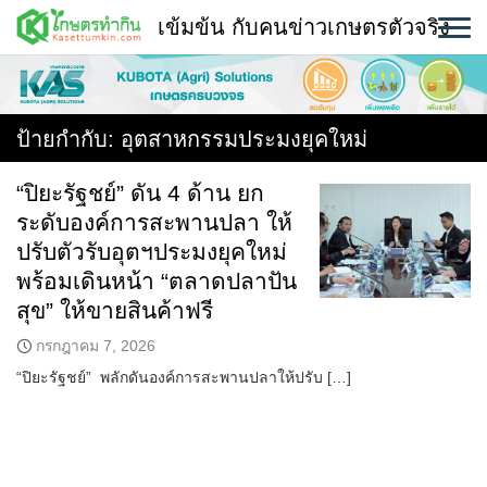
Skip
เข้มข้น กับคนข่าวเกษตรตัวจริง
to
content
พืช
หน้าแรก
ป้ายกำกับ:
อุตสาหกรรมประมงยุคใหม่
แวดวงเกษตร
“ปิยะรัฐชย์” ดัน 4 ด้าน ยก
ระดับองค์การสะพานปลา ให้
ใคร ทำอะไร ที่ไหน
ปรับตัวรับอุตฯประมงยุคใหม่
สถานีข่าววันนี้
พร้อมเดินหน้า “ตลาดปลาปัน
สุข” ให้ขายสินค้าฟรี
กรกฎาคม 7, 2026
“ปิยะรัฐชย์” พลักดันองค์การสะพานปลาให้ปรับ […]