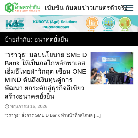
Skip
เข้มข้น กับคนข่าวเกษตรตัวจริง
to
content
พืช
หน้าแรก
ป้ายกำกับ:
อนาคตยั่งยืน
แวดวงเกษตร
“วราวุธ” มอบนโยบาย SME D
Bank ให้เป็นกลไกหลักพาเอส
ใคร ทำอะไร ที่ไหน
เอ็มอีไทยฝ่าวิกฤต เชื่อม ONE
สถานีข่าววันนี้
MIND ดันถึงเงินทุนคู่การ
พัฒนา ยกระดับสู่ธุรกิจสีเขียว
สร้างอนาคตยั่งยืน
พฤษภาคม 16, 2026
“วราวุธ” สั่งการ SME D Bank ทำหน้าที่กลไกหล […]