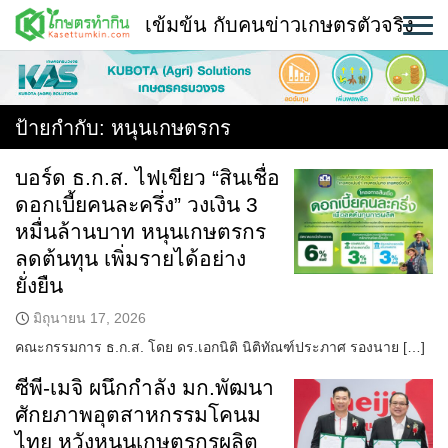
Skip
เข้มข้น กับคนข่าวเกษตรตัวจริง
to
content
พืช
หน้าแรก
ป้ายกำกับ:
หนุนเกษตรกร
แวดวงเกษตร
บอร์ด ธ.ก.ส. ไฟเขียว “สินเชื่อ
ดอกเบี้ยคนละครึ่ง” วงเงิน 3
ใคร ทำอะไร ที่ไหน
หมื่นล้านบาท หนุนเกษตรกร
สถานีข่าววันนี้
ลดต้นทุน เพิ่มรายได้อย่าง
ยั่งยืน
มิถุนายน 17, 2026
คณะกรรมการ ธ.ก.ส. โดย ดร.เอกนิติ นิติทัณฑ์ประภาศ รองนาย […]
ซีพี-เมจิ ผนึกกำลัง มก.พัฒนา
ศักยภาพอุตสาหกรรมโคนม
ไทย หวังหนุนเกษตรกรผลิต