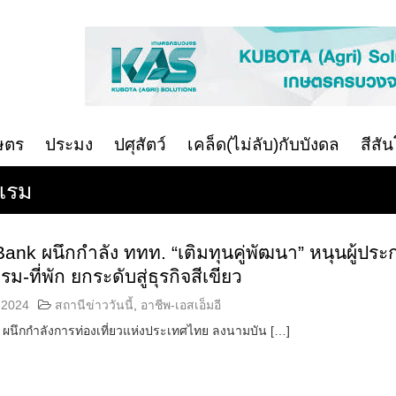
ษตร
ประมง
ปศุสัตว์
เคล็ด(ไม่ลับ)กับบังดล
สีสั
แรม
nk ผนึกกำลัง ททท. “เติมทุนคู่พัฒนา” หนุนผู้ปร
-ที่พัก ยกระดับสู่ธุรกิจสีเขียว
 2024
สถานีข่าววันนี้
,
อาชีพ-เอสเอ็มอี
ผนึกกำลังการท่องเที่ยวแห่งประเทศไทย ลงนามบัน […]