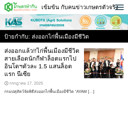
Skip
เข้มข้น กับคนข่าวเกษตรตัวจริง
to
content
พืช
หน้าแรก
ป้ายกำกับ:
ส่งออกไก่พื้นเมืองมีชีวิต
แวดวงเกษตร
ส่งออกแล้ว!!ไก่พื้นเมืองมีชีวิต
สายเลือดนักกีฬาล็อตแรกไป
ใคร ทำอะไร ที่ไหน
อินโดฯตัวละ 1.5 แสนล็อต
สถานีข่าววันนี้
แรก นีเซีย
กรกฎาคม 17, 2025
กรมปศุสัตว์จัดพิธีส่งออกไก่พื้นเมืองมีชีวิต “AYAM […]