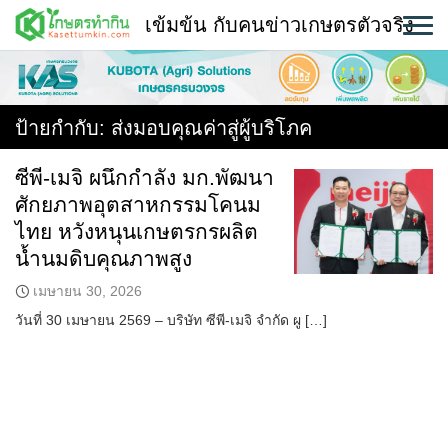
Skip
เข้มข้น กับคนข่าวเกษตรตัวจริง
to
content
พืช
หน้าแรก
ป้ายกำกับ:
ส่งมอบคุณค่าสู่ผู้บริโภค
แวดวงเกษตร
ซีพี-เมจิ ผนึกกำลัง มก.พัฒนา
ศักยภาพอุตสาหกรรมโคนม
ใคร ทำอะไร ที่ไหน
ไทย หวังหนุนเกษตรกรผลิต
สถานีข่าววันนี้
น้ำนมดิบคุณภาพสูง
เมษายน 30, 2026
วันที่ 30 เมษายน 2569 – บริษัท ซีพี-เมจิ จำกัด ผู […]