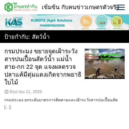
Skip
เข้มข้น กับคนข่าวเกษตรตัวจริง
to
content
พืช
หน้าแรก
ป้ายกำกับ:
สัตว์น้ำ
แวดวงเกษตร
กรมประมง ขยายจุดเฝ้าระวัง
สารปนเปื้อนสัตว์น้ำ แม่น้ำ
ใคร ทำอะไร ที่ไหน
สาย-กก 22 จุด แจงผลตรวจ
สถานีข่าววันนี้
ปลาแค้มีตุ่มแดงเกิดจากพยาธิ
ใบไม้
มิถุนายน 21, 2025
กรมประมง ยกระดับมาตรการติดตามและเฝ้าระวังสารปนเปื้อนสัต
[…]