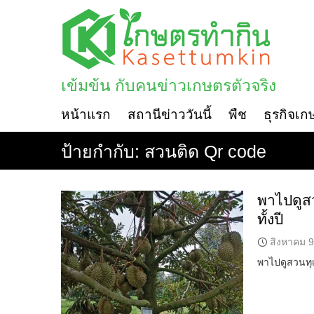
Skip
to
content
เข้มข้น กับคนข่าวเกษตรตัวจริง
หน้าแรก
สถานีข่าววันนี้
พืช
ธุรกิจเก
ป้ายกำกับ:
สวนติด Qr code
พาไปดูสว
ทั้งปี
สิงหาคม 9
พาไปดูสวนทุเ