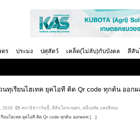
ษตร
ประมง
ปศุสัตว์
เคล็ด(ไม่ลับ)กับบังดล
สีสั
นทุเรียนไฮเทค ยุคไอที ติด Qr code ทุกต้น ออกผ
, 2018
สถานีข่าววันนี้
,
สีสันโลกเกษตร
,
หนึ่งฤทัย แพรสีทอง
รียนไฮเทค ยุคไอที ติด Qr code ทุกต้น ออกผลท […]