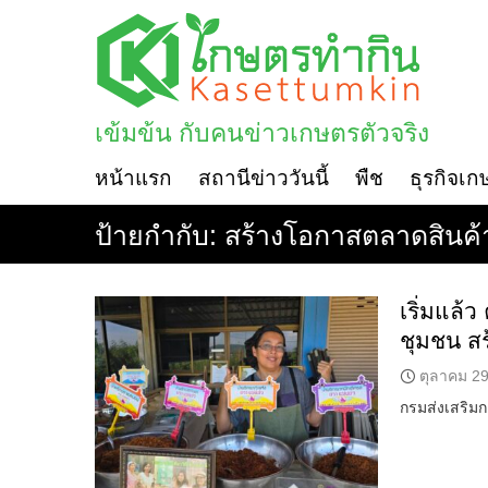
Skip
to
content
เข้มข้น กับคนข่าวเกษตรตัวจริง
หน้าแรก
สถานีข่าววันนี้
พืช
ธุรกิจเก
ป้ายกำกับ:
สร้างโอกาสตลาดสินค
เริ่มแล้
ชุมชน ส
ตุลาคม 29
กรมส่งเสริม