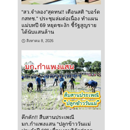
“สว.จำลอง”สุดทน!! เตือนสติ “บอร์ด
กสทช.” ประชุมล่มต่อเนื่อง ทำแผน
แม่บทปี 69 หยุดชะงัก ชี้รัฐสูญราย
ได้นับแสนล้าน
สิงหาคม 8, 2026
คึกคัก!! สืบสานประเพณี
มก.กำแพงแสน “ปลูกข้าววันแม่