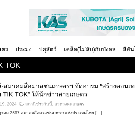
ษตร
ประมง
ปศุสัตว์
เคล็ด(ไม่ลับ)กับบังดล
สีสั
IK TOK
ลล์-สมาคมสื่อมวลชนเกษตรฯ จัดอบรม “สร้างคอนเท
วย TIK TOK” ให้นักข่าวสายเกษตร
19, 2024
สถานีข่าววันนี้
,
แวดวงคนเกษตร
รกฎาคม 2567 สมาคมสื่อมวลชนเกษตรแห่งประเทศไทย […]