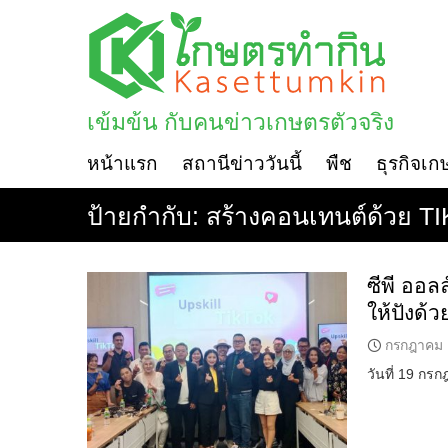
Skip
to
content
เข้มข้น กับคนข่าวเกษตรตัวจริง
หน้าแรก
สถานีข่าววันนี้
พืช
ธุรกิจเก
ป้ายกำกับ:
สร้างคอนเทนต์ด้วย T
ซีพี ออ
ให้ปังด้
กรกฎาคม 
วันที่ 19 ก