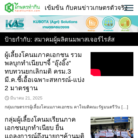
Skip
เข้มข้น กับคนข่าวเกษตรตัวจริง
to
content
พืช
หน้าแรก
ป้ายกำกับ:
สมาคมผู้ผลิตนมพาสเจอร์ไรส์ส
แวดวงเกษตร
ผู้เลี้ยงโคนมภาคเอกชน รวม
พลบุกทำเนียบฯจี้ “อุ๊งอิ๊ง”
ใคร ทำอะไร ที่ไหน
ทบทวนยกเลิกมติ ครม.3
สถานีข่าววันนี้
มี.ค.ชี้เอื้อเฉพาะสหกรณ์-แบ่ง
2 มาตรฐาน
มีนาคม 21, 2025
กลุ่มเกษตรกรผู้เลี้ยงโคนมภาคเอกชน คาใจมติคณะรัฐมนตรีวัน […]
กลุ่มผู้เลี้ยงโคนมเรียนภาค
เอกชนบุกทำเนียบ ยื่น
แถลงการณ์ถึงนายกฯค้านมติ