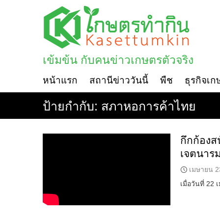
Skip
to
content
เข้มข้น กับคนข่าวเกษตรตัวจริง
หน้าแรก
สถานีข่าววันนี้
พืช
ธุรกิจเก
ป้ายกำกับ:
สภาหอการค้าไทย
กึกก้องส
เจตนารมณ
เมษายน 2
เมื่อวันที่ 