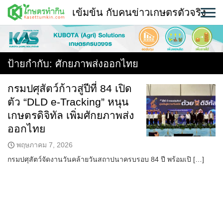
Skip
เข้มข้น กับคนข่าวเกษตรตัวจริง
to
content
พืช
หน้าแรก
ป้ายกำกับ:
ศักยภาพส่งออกไทย
แวดวงเกษตร
กรมปศุสัตว์ก้าวสู่ปีที่ 84 เปิด
ตัว “DLD e-Tracking” หนุน
ใคร ทำอะไร ที่ไหน
เกษตรดิจิทัล เพิ่มศักยภาพส่ง
สถานีข่าววันนี้
ออกไทย
พฤษภาคม 7, 2026
กรมปศุสัตว์จัดงานวันคล้ายวันสถาปนาครบรอบ 84 ปี พร้อมเปิ […]