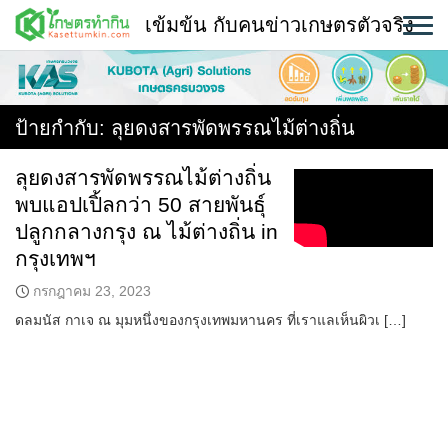
Skip
เข้มข้น กับคนข่าวเกษตรตัวจริง
to
content
พืช
หน้าแรก
ป้ายกำกับ:
ลุยดงสารพัดพรรณไม้ต่างถิ่น
แวดวงเกษตร
ลุยดงสารพัดพรรณไม้ต่างถิ่น
พบแอปเปิ้ลกว่า 50 สายพันธุ์
ใคร ทำอะไร ที่ไหน
ปลูกกลางกรุง ณ ไม้ต่างถิ่น in
สถานีข่าววันนี้
กรุงเทพฯ
กรกฎาคม 23, 2023
ดลมนัส กาเจ ณ มุมหนึ่งของกรุงเทพมหานคร ที่เราแลเห็นผิวเ […]