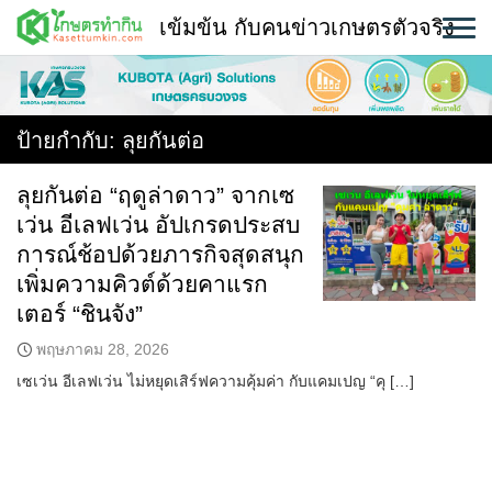
Skip
เข้มข้น กับคนข่าวเกษตรตัวจริง
to
content
พืช
หน้าแรก
ป้ายกำกับ:
ลุยกันต่อ
แวดวงเกษตร
ลุยกันต่อ “ฤดูล่าดาว” จากเซ
เว่น อีเลฟเว่น อัปเกรดประสบ
ใคร ทำอะไร ที่ไหน
การณ์ช้อปด้วยภารกิจสุดสนุก
สถานีข่าววันนี้
เพิ่มความคิวต์ด้วยคาแรก
เตอร์ “ชินจัง”
พฤษภาคม 28, 2026
เซเว่น อีเลฟเว่น ไม่หยุดเสิร์ฟความคุ้มค่า กับแคมเปญ “คุ […]