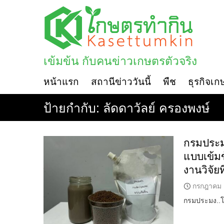
Skip
to
content
เข้มข้น กับคนข่าวเกษตรตัวจริง
หน้าแรก
สถานีข่าววันนี้
พืช
ธุรกิจเก
ป้ายกำกับ:
ลัดดาวัลย์ ครองพงษ์
กรมประม
แบบเข้มข
งานวิจัยท
กรกฎาคม 
กรมประมง..โช