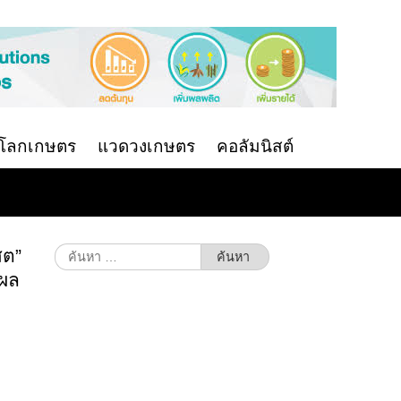
นโลกเกษตร
แวดวงเกษตร
คอลัมนิสต์
สต”
ค้นหา
สำหรับ:
์ผล