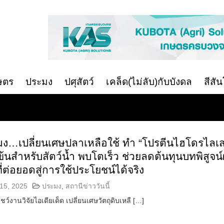
ษตร
ประมง
ปศุสัตว์
เคล็ด(ไม่ลับ)กับบังดล
สีสั
ง…เปลี่ยนเศษปลาเหลือใช้ ทำ “โปรตีนไฮโดรไลเ
้นสำหรับสัตว์น้ำ พบโตเร็ว ช่วยลดต้นทุนบทพิสูจน
ี่ต่อยอดสู่การใช้ประโยชน์ได้จริง
15, 2025
ประมง
,
สถานีข่าววันนี้
ว์งานวิจัยไอเดียเด็ด เปลี่ยนเศษวัตถุดิบเหลื […]