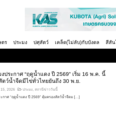
ษตร
ประมง
ปศุสัตว์
เคล็ด(ไม่ลับ)กับบังดล
สีสั
ประกาศ “ฤดูน้ำแดง ปี 2569” เริ่ม 16 พ.ค. นี้
ัตว์น้ำจืดมีไข่ทั่วไทยยันถึง 30 พ.ย.
15, 2026
ประมง
,
สถานีข่าววันนี้
าศ “ฤดูน้ำแดง ปี 2569” คุ้มครองสัตว์น้ำจืดม […]