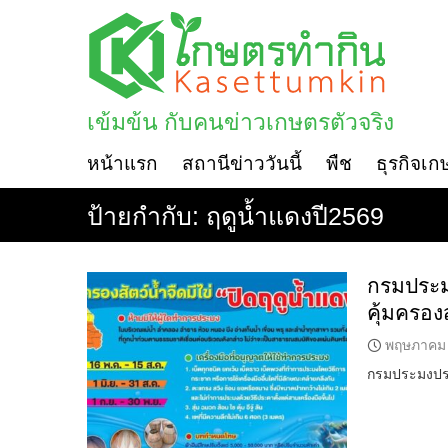
Skip
to
content
เข้มข้น กับคนข่าวเกษตรตัวจริง
หน้าแรก
สถานีข่าววันนี้
พืช
ธุรกิจเก
ป้ายกำกับ:
ฤดูน้ำแดงปี2569
กรมประมง
คุ้มครองส
พฤษภาคม 
กรมประมงประก