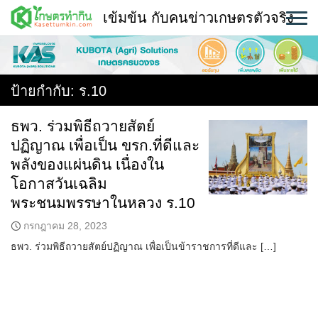
Skip
เข้มข้น กับคนข่าวเกษตรตัวจริง
to
content
พืช
หน้าแรก
ป้ายกำกับ:
ร.10
แวดวงเกษตร
ธพว. ร่วมพิธีถวายสัตย์
ปฏิญาณ เพื่อเป็น ขรก.ที่ดีและ
ใคร ทำอะไร ที่ไหน
พลังของแผ่นดิน เนื่องใน
สถานีข่าววันนี้
โอกาสวันเฉลิม
พระชนมพรรษาในหลวง ร.10
กรกฎาคม 28, 2023
ธพว. ร่วมพิธีถวายสัตย์ปฏิญาณ เพื่อเป็นข้าราชการที่ดีและ […]