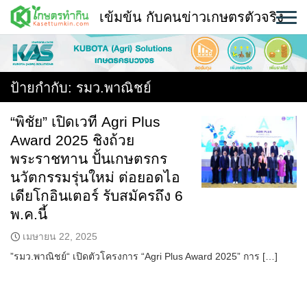
Skip
เข้มข้น กับคนข่าวเกษตรตัวจริง
to
content
พืช
หน้าแรก
ป้ายกำกับ:
รมว.พาณิชย์
แวดวงเกษตร
“พิชัย” เปิดเวที Agri Plus
Award 2025 ชิงถ้วย
ใคร ทำอะไร ที่ไหน
พระราชทาน ปั้นเกษตรกร
สถานีข่าววันนี้
นวัตกรรมรุ่นใหม่ ต่อยอดไอ
เดียโกอินเตอร์ รับสมัครถึง 6
พ.ค.นี้
เมษายน 22, 2025
”รมว.พาณิชย์“ เปิดตัวโครงการ “Agri Plus Award 2025” การ […]