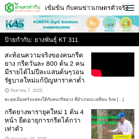
Skip
เข้มข้น กับคนข่าวเกษตรตัวจริง
to
content
พืช
หน้าแรก
ป้ายกำกับ:
ยางพันธุ์ KT 311
แวดวงเกษตร
สะท้อนความจริงของคนกรีด
ยาง กรีดวันละ 800 ต้น 2 คน
ใคร ทำอะไร ที่ไหน
มีรายได้ไม่ปีละแสนต้นๆวอน
สถานีข่าววันนี้
รัฐบาลใหม่แก้ปัญหาราคาต่ำ
กันยายน 7, 2025
ตะลุยเมืองตรังแหลงใต้กับคนกรีดยาง ที่อำเภอปะเหลียน จังห […]
กรีดยางพารายุคใหม่ 1 ต้น 4
หน้า ยืดอายุการกรีดได้กว่า
เท่าตัว
กรกฎาคม 23, 2025