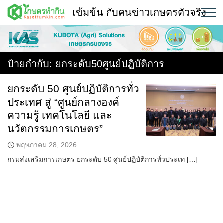
Skip
เข้มข้น กับคนข่าวเกษตรตัวจริง
to
content
พืช
หน้าแรก
ป้ายกำกับ:
ยกระดับ50ศูนย์ปฏิบัติการ
แวดวงเกษตร
ยกระดับ 50 ศูนย์ปฏิบัติการทั่ว
ประเทศ สู่ “ศูนย์กลางองค์
ใคร ทำอะไร ที่ไหน
ความรู้ เทคโนโลยี และ
สถานีข่าววันนี้
นวัตกรรมการเกษตร”
พฤษภาคม 28, 2026
กรมส่งเสริมการเกษตร ยกระดับ 50 ศูนย์ปฏิบัติการทั่วประเท […]