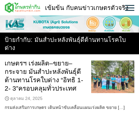
Skip
เข้มข้น กับคนข่าวเกษตรตัวจริง
to
content
พืช
หน้าแรก
ป้ายกำกับ:
มันสำปะหลังพันธุ์ดีต้านทานโรคใบ
ด่าง
แวดวงเกษตร
เกษตรฯ เร่งผลิต–ขยาย–
ใคร ทำอะไร ที่ไหน
กระจาย มันสำปะหลังพันธุ์ดี
สถานีข่าววันนี้
ต้านทานโรคใบด่าง “อิทธิ 1-
2- 3”ครอบคลุมทั่วประเทศ
ตุลาคม 24, 2025
กรมส่งเสริมการเกษตร เดินหน้าขับเคลื่อนแผนเร่งผลิต ขยาย […]