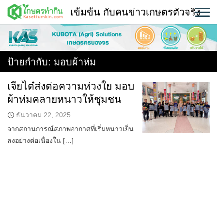
Skip
เข้มข้น กับคนข่าวเกษตรตัวจริง
to
content
พืช
หน้าแรก
ป้ายกำกับ:
มอบผ้าห่ม
แวดวงเกษตร
เจียไต๋ส่งต่อความห่วงใย มอบ
ผ้าห่มคลายหนาวให้ชุมชน
ใคร ทำอะไร ที่ไหน
ธันวาคม 22, 2025
สถานีข่าววันนี้
จากสถานการณ์สภาพอากาศที่เริ่มหนาวเย็น
ลงอย่างต่อเนื่องใน […]