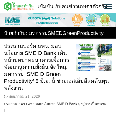
Skip
เข้มข้น กับคนข่าวเกษตรตัวจริง
to
content
พืช
หน้าแรก
ป้ายกำกับ:
มหกรรมSMEDGreenProductivity
แวดวงเกษตร
ประธานบอร์ด ธพว. มอบ
นโยบาย SME D Bank เดิน
ใคร ทำอะไร ที่ไหน
หน้าบทบาทธนาคารเพื่อการ
สถานีข่าววันนี้
พัฒนาสู่ความยั่งยืน จัดใหญ่
มหกรรม ‘SME D Green
Productivity’ 5 มิ.ย. นี้ ช่วยเอสเอ็มอีลดต้นทุน
พลังงาน
พฤษภาคม 21, 2026
ประธาน ธพว.เดชา มอบนโยบาย SME D Bank มุ่งสู่การเป็นธนาค
[…]