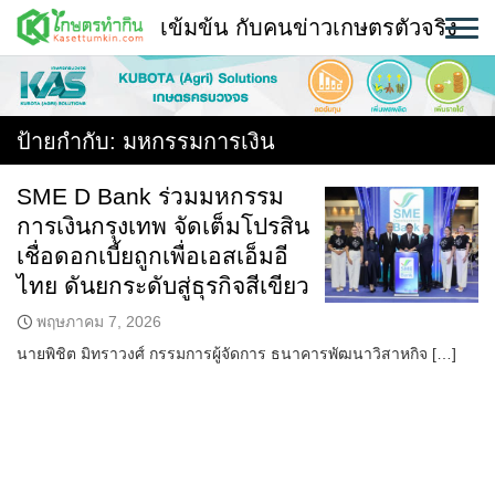
Skip
เข้มข้น กับคนข่าวเกษตรตัวจริง
to
content
พืช
หน้าแรก
ป้ายกำกับ:
มหกรรมการเงิน
แวดวงเกษตร
SME D Bank ร่วมมหกรรม
การเงินกรุงเทพ จัดเต็มโปรสิน
ใคร ทำอะไร ที่ไหน
เชื่อดอกเบี้ยถูกเพื่อเอสเอ็มอี
สถานีข่าววันนี้
ไทย ดันยกระดับสู่ธุรกิจสีเขียว
พฤษภาคม 7, 2026
นายพิชิต มิทราวงศ์ กรรมการผู้จัดการ ธนาคารพัฒนาวิสาหกิจ […]